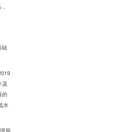
高，
基础
19
年及
器的
低水
管理局