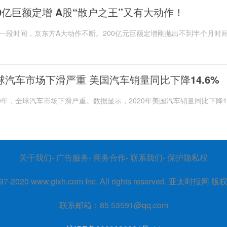
00亿巨额定增 A股“散户之王”又有大动作！
一段时间，京东方A大动作不断。200亿元巨额定增刚抛出不到半个月时
东方A再提新收购，拟以63 4亿元受让绵阳京...
球汽车市场下滑严重 美国汽车销量同比下降14.6%
20年，全球汽车市场下滑严重。数据显示，2020年美国汽车销量同比下降1
，日本汽车销量同比下降11 5%，法国、意大利等...
关于我们- 广告服务- 商务合作- 联系我们- 保护隐私权
97-2020
www.gtxh.com
Inc. All rights reserved. 亚太时报网 
联系邮箱：85 53591@qq.com