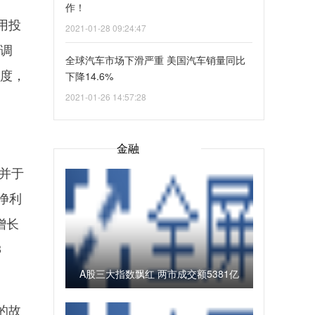
作！
用投
2021-01-28 09:24:47
略调
全球汽车市场下滑严重 美国汽车销量同比
季度，
下降14.6%
2021-01-26 14:57:28
金融
并于
母净利
增长
3
A股三大指数飘红 两市成交额5381亿
元
的故