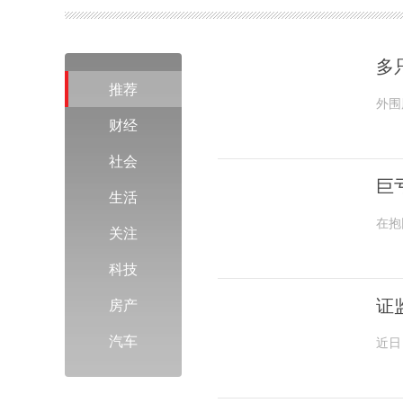
多
推荐
外围
后，
财经
社会
巨
生活
在抱
关注
间，
科技
证
房产
汽车
近日
股份