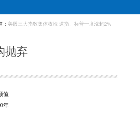
篇：
美股三大指数集体收涨 道指、标普一度涨超2%
机构抛弃
颜值
0年