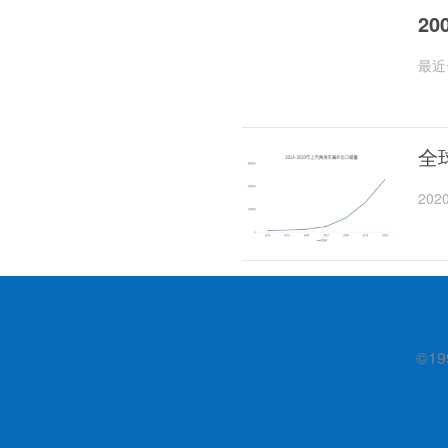
2
最近
晚京
全
20
6%
©19