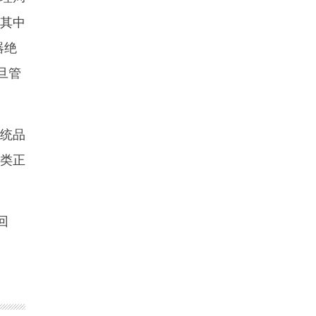
。其中
器绝
旦管
传统品
品类正
回