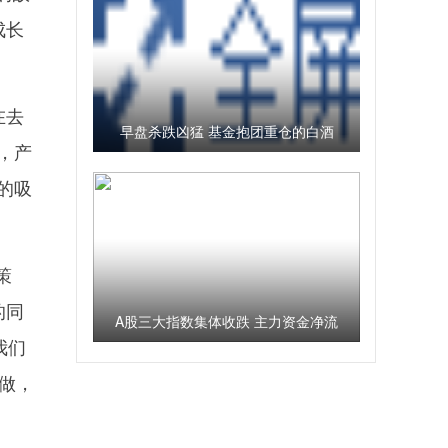
成长
在去
早盘杀跌凶猛 基金抱团重仓的白酒
，产
股大跌
大的吸
策
的同
A股三大指数集体收跌 主力资金净流
我们
出501亿元
做，