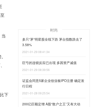
至
%至
时尚
，当
多只“茅”明星股全线下跌 茅台指数跌去了
3.58%
2021-01-29 08:41:34
榜。
巨亏的连锁反应已出现 多因资产减值
万、
2021-01-29 08:39:56
证监会同意5家企业创业板IPO注册 确定发
行日程
2021-01-28 09:25:54
同比下
200亿巨额定增 A股“散户之王”又有大动