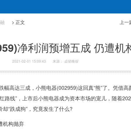
金融
> 正文
上一
2959)净利润预增五成 仍遭
2021-02-01 15:09:43
来源：
金陵晚报
跌幅高达三成，小熊电器(002959)这回真“熊”了。凭借高
红路线”，上市后小熊电器成为资本市场的宠儿，随着202
却“跌成狗”，究竟发生了什么?
遭机构抛弃