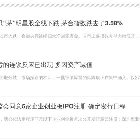
只“茅”明星股全线下跌 茅台指数跌去了3.58%
股市大跌，叠加央行连续四天净回笼资金。两市主要指数今早大幅低开，
光伏、锂电池、芯片、新能源车等概念持续下...
亏的连锁反应已出现 多因资产减值
团股分歧、市场探路的档口，一批业绩爆雷的风险股正在集中涌入。仅2
便有21家上市公司发布业绩预亏公告。中国电...
监会同意5家企业创业板IPO注册 确定发行日程
，我会按法定程序同意以下企业创业板首次公开发行股票注册：深圳奥雅
有限公司、湖北共同药业股份有限公司、江苏...