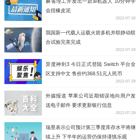
麻省理工开发出一款ai机器人 10分钟学
会捏橡皮泥
2022-07-30
我国新一代载人运载火箭多机并联静动联
合试验完美完成
2022-07-29
异度神剑3 今日正式登陆 Switch 平台全
区支持中文 售价约368.51元人民币
2022-07-29
外媒报道 苹果公司近期错误地向用户发
送电子邮件 要求更新银行信息
2022-07-29
瑞昱表示公司预计第三季度库存水平将继
续上升 下半年的运营仍保持谨慎乐观