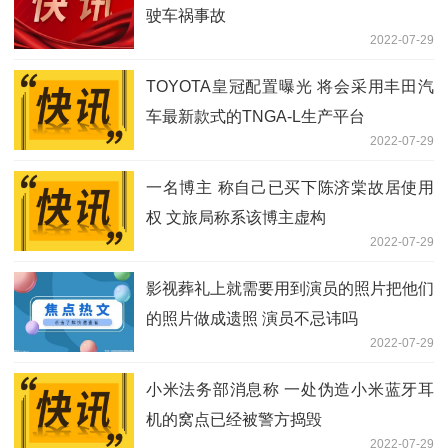
驶车祸事故
2022-07-29
TOYOTA皇冠配置曝光 将会采用丰田汽
车最新款式的TNGA-L生产平台
2022-07-29
一名博主 称自己已买下陈济棠故居使用
权 文旅局称系该博主虚构
2022-07-29
影视葬礼上就需要用到演员的照片把他们
的照片做成遗照 演员不忌讳吗
2022-07-29
小米法务部消息称 一处伪造小米蓝牙耳
机的窝点已经被警方捣毁
2022-07-29