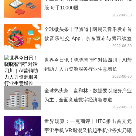
股 每手10000股
2022-06-30
全球微头条丨早资道 | 网易云音乐发布首
款音乐社交 App；京东宣布与腾讯续签
2022-06-30
战略合作协议
世界今日讯！晓晓智“营” 对话四川｜AI营
销助力人力资源服务行业生意增长
2022-06-30
全球热头条丨盘和林：数据要以服务产业
为主，全面竞速数字经济新赛道
2022-06-30
世界观察：一克商评丨HTC推出首支元
宇宙手机 VR退潮又拾起手机业务实乃顾