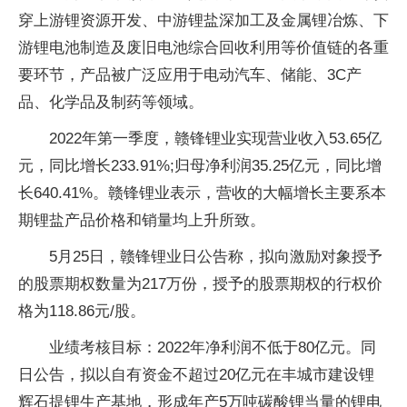
穿上游锂资源开发、中游锂盐深加工及金属锂冶炼、下
游锂电池制造及废旧电池综合回收利用等价值链的各重
要环节，产品被广泛应用于电动汽车、储能、3C产
品、化学品及制药等领域。
2022年第一季度，赣锋锂业实现营业收入53.65亿
元，同比增长233.91%;归母净利润35.25亿元，同比增
长640.41%。赣锋锂业表示，营收的大幅增长主要系本
期锂盐产品价格和销量均上升所致。
5月25日，赣锋锂业日公告称，拟向激励对象授予
的
股票
期权数量为217万份，授予的
股票
期权的行权价
格为118.86元/股。
业绩考核目标：2022年净利润不低于80亿元。同
日公告，拟以自有资金不超过20亿元在丰城市建设锂
辉石提锂生产基地，形成年产5万吨碳酸锂当量的锂电