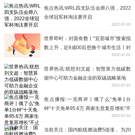
焦点热讯:WRL四支队伍会师八强，2022
全球冠军杯淘汰赛开启
2022-07-01
世界即时：封面有数丨“宜居城市”搜索指
数上升，近9成00后想换个城市生活丨封
2022-07-01
面天天见
世界热讯:联想刘文超：智慧算力低碳数
据中心可助力金融企业的双碳战略落地
2022-07-01
焦点播报:一克商评丨饿了么“免单1分
钟”十天免单95.6万 商家生意复苏增长“不
2022-07-01
止1分钟”
当前关注：国内航线燃油费5连涨， 为20