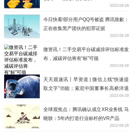
2022-06-29
今日快看!部分用户QQ号被盗 腾讯致歉：
正在收集黑产团伙的犯罪证据
2022-06-29
微资讯！二手交易平台碳减排评估标准发
布，减碳评估将有“标”可循
2022-06-29
天天观速讯丨早资道 | 微信上线“快速提
取文字”功能；索尼中国董事长高桥洋退
2022-06-29
休
全球观焦点：腾讯确认成立XR业务线 马
晓轶：5年内打造行业标杆的VR产品
2022-06-29