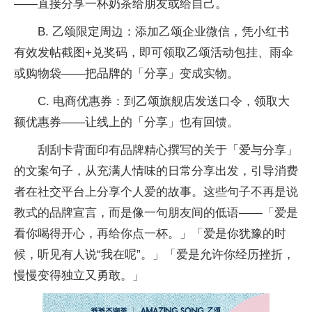
——直接分享一杯奶茶给朋友或给自己。
B. 乙颂限定周边：添加乙颂企业
微信，凭小红书
有效发帖截图+兑奖码，即可领取乙颂活动包挂、雨伞
或购物袋——把品牌的「分享」变成实物。
C. 电商优惠券：到乙颂旗舰店发送口令，领取大
额优惠券——让线上的「分享」也有回馈。
刮刮卡背面印有品牌精心撰写的关于「爱与分享」
的文案句子，从充满人情味的日常分享出发，引导消费
者在社交
平
台上分享个人爱的故事。这些句子不再是说
教式的品牌宣言，而是像一句朋友间的低语——「爱是
看你喝得开心，再给你点一杯。」「爱是你犹豫的时
候，听见有人说“我在呢”。」「爱是允许你经历挫折，
慢慢变得
独立又勇敢。」