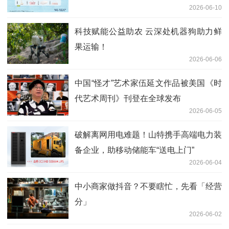
2026-06-10
「分享」从概念变成日常
科技赋能公益助农 云深处机器狗助力鲜
果运输！
2026-06-06
中国“怪才”艺术家伍延文作品被美国《时
代艺术周刊》刊登在全球发布
2026-06-05
破解离网用电难题！山特携手高端电力装
备企业，助移动储能车“送电上门”
2026-06-04
中小商家做抖音？不要瞎忙，先看「经营
分」
2026-06-02