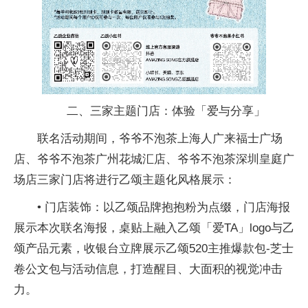
二、三家主题门店：体验「爱与分享」
联名活动期间，爷爷不泡茶上海人广来福士广场
店、爷爷不泡茶广州花城汇店、爷爷不泡茶深圳皇庭广
场店三家门店将进行乙颂主题化风格展示：
• 门店装饰：以乙颂品牌抱抱粉为点缀，门店海报
展示本次联名海报，桌贴上融入乙颂「爱TA」logo与乙
颂产品元素，收银
台立牌展示乙颂520主推爆款包-芝士
卷公文包与活动信息，打造醒目、大面积的视觉冲击
力。