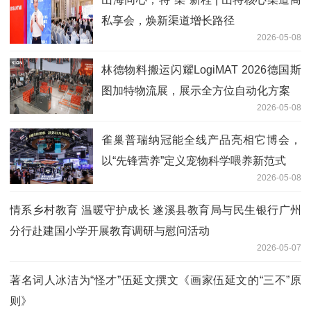
私享会，焕新渠道增长路径
2026-05-08
林德物料搬运闪耀LogiMAT 2026德国斯
图加特物流展，展示全方位自动化方案
2026-05-08
雀巢普瑞纳冠能全线产品亮相它博会，
以“先锋营养”定义宠物科学喂养新范式
2026-05-08
情系乡村教育 温暖守护成长 遂溪县教育局与民生银行广州
分行赴建国小学开展教育调研与慰问活动
2026-05-07
著名词人冰洁为“怪才”伍延文撰文《画家伍延文的“三不”原
则》