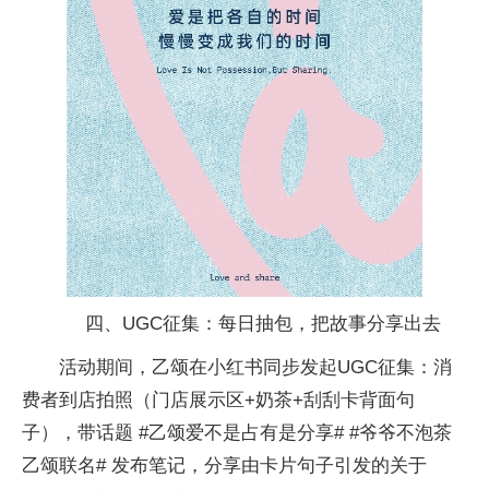
四、UGC征集：每日抽包，把故事分享出去
活动期间，乙颂在小红书同步发起UGC征集：消
费者到店拍照（门店展示区+奶茶+刮刮卡背面句
子），带话题 #乙颂爱不是占有是分享# #爷爷不泡茶
乙颂联名# 发布笔记，分享由卡片句子引发的关于