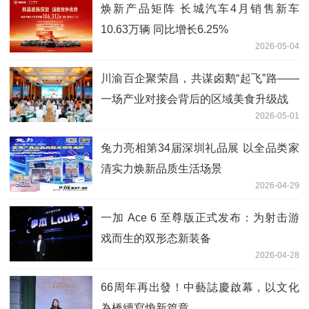
焕新产品矩阵 长城汽车4月销售新车
10.63万辆 同比增长6.25%
2026-05-04
川渝百企聚荣昌，共谋卤鹅“起飞”路——
一场产业对接会背后的区域美食升级战
2026-05-01
兔力亮相第34届深圳礼品展 以全品类家
清实力焕新品质生活场景
2026-04-29
一加 Ace 6 至尊版正式发布：为射击游
戏而生的双形态新装备
2026-04-28
66周年再出發！中藝誌慶啟幕，以文化
為橋續寫煥新篇章