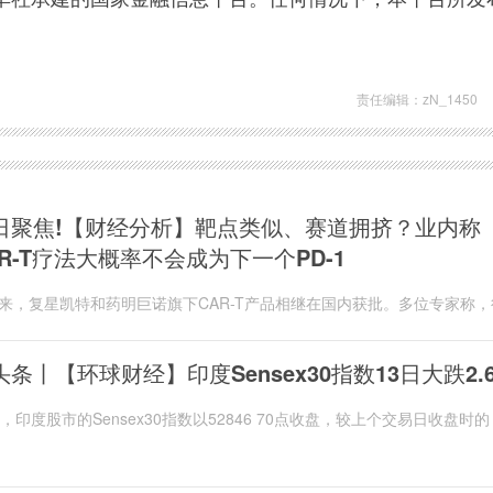
责任编辑：zN_1450
日聚焦!【财经分析】靶点类似、赛道拥挤？业内称
AR-T疗法大概率不会成为下一个PD-1
来，复星凯特和药明巨诺旗下CAR-T产品相继在国内获批。多位专家称，
前期出现众多“玩家”是客观规律，当前，不少...
头条丨【环球财经】印度Sensex30指数13日大跌2.
日，印度股市的Sensex30指数以52846 70点收盘，较上个交易日收盘时的
03 44点，下跌1456 74点，跌幅2 68%。