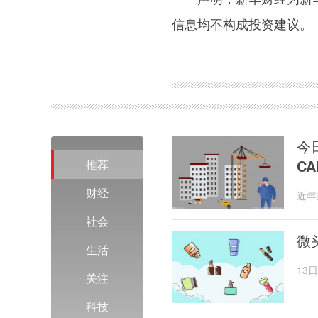
信息均不构成投资建议。
关键词：
新华财经
中国金融信息网
今
C
推荐
财经
近年
发展
社会
微
生活
13
关注
543
科技