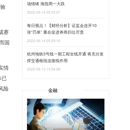
场情绪 海指周一大跌
试验
2022-06-14 05:32:07
每日视点！【财经分析】证监会连开10
成赛
张“罚单” 重在促进券商归位尽责
2022-06-14 05:25:16
。而国
杭州地铁3号线一期工程全线开通 将充分发
挥交通枢纽连接线作用
实情
2022-06-13 13:34:06
际已
风险
金融