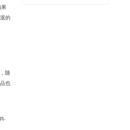
以“小脑”赋能“大脑”，深入推进现代
如果
城市智慧化升级
清退的
信，随
产品也
、
R-