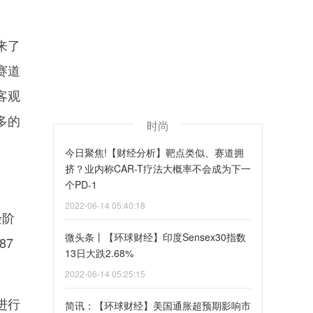
来了
赛道
客观
多的
时尚
今日聚焦!【财经分析】靶点类似、赛道拥
挤？业内称CAR-T疗法大概率不会成为下一
个PD-1
2022-06-14 05:40:18
验阶
微头条丨【环球财经】印度Sensex30指数
87
13日大跌2.68%
2022-06-14 05:25:15
进行
简讯：【环球财经】美国通胀超预期影响市