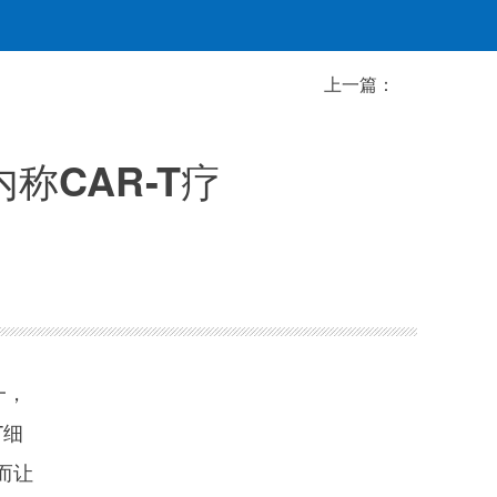
上一篇：
称CAR-T疗
一，
T细
而让