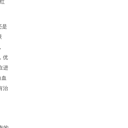
“红
还是
获
，
，优
在进
白血
有治
布的