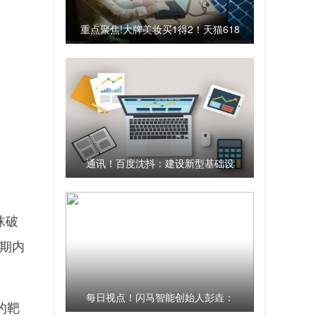
重点聚焦!大牌美妆买1得2！天猫618
史诗级满减：15日再开买，将发大额
券
通讯！百度沈抖：建设新型基础设
施，让中小企业尝到数字化的甜头
沫破
短期内
每日视点！闪马智能创始人彭垚：
的靶