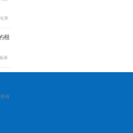
活化苯
的根
杨幂
版权所有