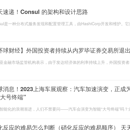
天速递！Consul 的架构和设计思路
nsul是一种分布式服务发现和配置管理工具，由HashiCorp开发和维护。
种可扩展的，高可用的系统
环球财经】外国投资者持续从内罗毕证券交易所退
亚金融市场监管机构表示，由于发达经济体的利率持续上升，外国投资者
23年第一季度持续从内罗毕证券
球消息！2023上海车展观察：汽车加速演变，正成
“大号终端”
智能化的浪潮渐进，人们不禁要问——汽车会演变为智能“大号终端”吗？
示，汽车智能化竞速赛
化反应的难易怎么判断（硝化反应的难易顺序） 天