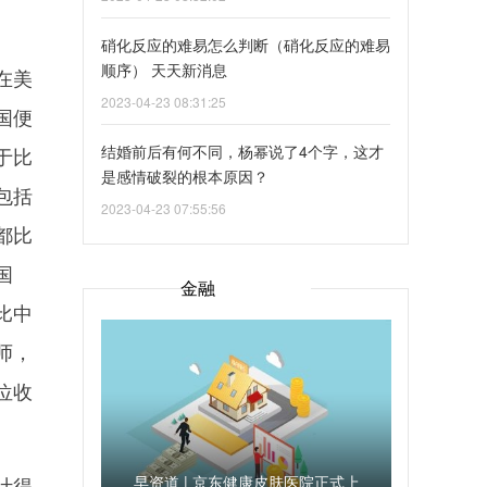
硝化反应的难易怎么判断（硝化反应的难易
顺序） 天天新消息
在美
2023-04-23 08:31:25
国便
结婚前后有何不同，杨幂说了4个字，这才
于比
是感情破裂的根本原因？
包括
2023-04-23 07:55:56
都比
国
金融
比中
师，
位收
计得
早资道 | 京东健康皮肤医院正式上