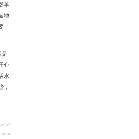
然单
国地
要
但是
开心
活水
些，