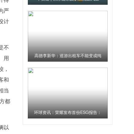
线；蚂蚁集团再捐1亿元支持内蒙古
为严
种树治沙 当前关注
设计
是不
高德李新华：巡游出租车不能变成纯
。用
网约车 老师傅的社会出行保障价值
较，
依然重要|环球快播
客和
相当
地方都
环球资讯：荣耀发布首份ESG报告：
2045年实现碳中和
辆以