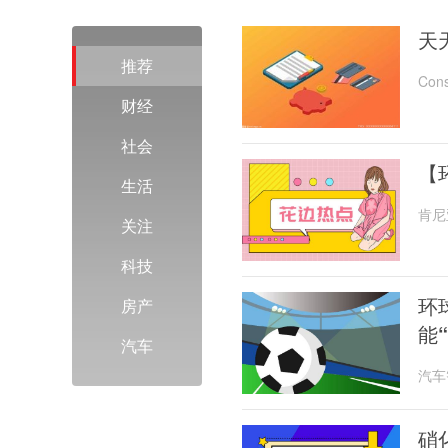
天
推荐
Co
了一
财经
社会
【
生活
肯尼
关注
20
科技
环
房产
能
汽车
汽车
士表
硝