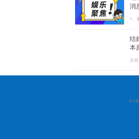
消
1、
环的
结
本
主持
说，
©19