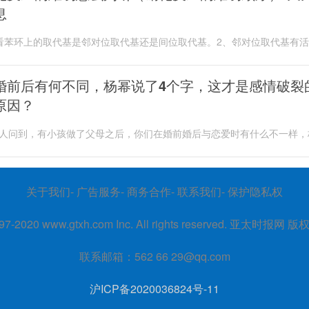
息
看苯环上的取代基是邻对位取代基还是间位取代基。2、邻对位取代基有
功能，卤原子除外。3、间
婚前后有何不同，杨幂说了4个字，这才是感情破裂
原因？
人问到，有小孩做了父母之后，你们在婚前婚后与恋爱时有什么不一样，
没有变化，看似很简单的
关于我们- 广告服务- 商务合作- 联系我们- 保护隐私权
97-2020
www.gtxh.com
Inc. All rights reserved. 亚太时报网 
联系邮箱：562 66 29@qq.com
沪ICP备2020036824号-11