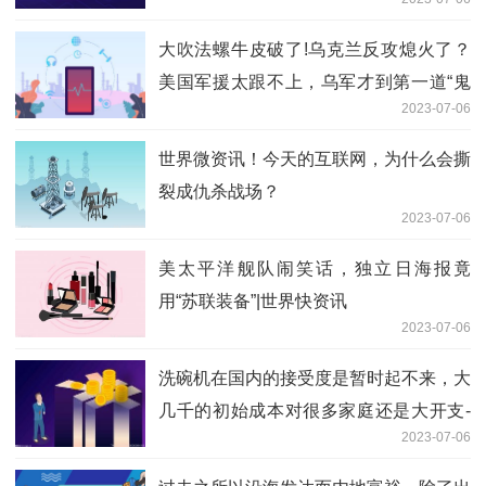
大吹法螺牛皮破了!乌克兰反攻熄火了？
美国军援太跟不上，乌军才到第一道“鬼
2023-07-06
门关”
世界微资讯！今天的互联网，为什么会撕
裂成仇杀战场？
2023-07-06
美太平洋舰队闹笑话，独立日海报竟
用“苏联装备”|世界快资讯
2023-07-06
洗碗机在国内的接受度是暂时起不来，大
几千的初始成本对很多家庭还是大开支-
2023-07-06
全球视点