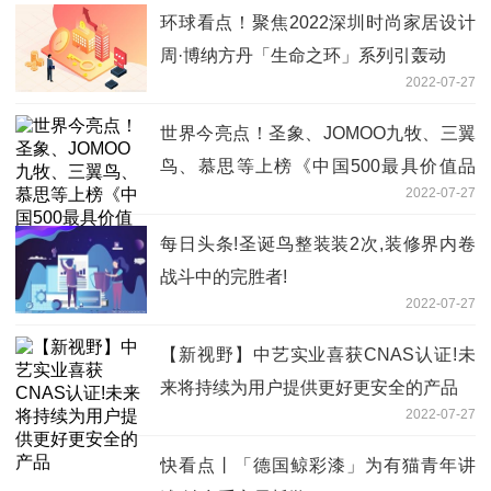
环球看点！聚焦2022深圳时尚家居设计
周·博纳方丹「生命之环」系列引轰动
2022-07-27
世界今亮点！圣象、JOMOO九牧、三翼
鸟、慕思等上榜《中国500最具价值品
2022-07-27
牌》
每日头条!圣诞鸟整装装2次,装修界内卷
战斗中的完胜者!
2022-07-27
【新视野】中艺实业喜获CNAS认证!未
来将持续为用户提供更好更安全的产品
2022-07-27
快看点丨「德国鲸彩漆」为有猫青年讲