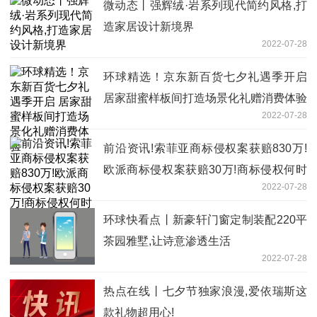
微动态丨强辉绒·岩系列现代简约风格,打
造家居设计新境界
2022-07-28
环球精选！京东新百货七夕礼遇季开启
居家甜蜜样板间打造场景化礼赠消费体验
2022-07-28
前沿资讯!索菲亚商标侵权案获赔830万!
欧派商标侵权案获赔30万!商标侵权何时
2022-07-28
休?
环球快看点丨新豪轩门窗定制装配220平
茶园雅墅,让诗意渗透生活
2022-07-28
热点在线丨七夕节独家浪漫,爱依瑞斯这
款礼物超用心!