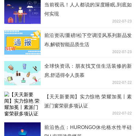
当前视讯！人人都说的深度睡眠,到底如
何实现
2022-07-23
前沿资讯!重磅!松下空调滢风系列新品发
布,解锁智能品质生活
2022-07-23
全球快资讯：朋友找艾佳生活装修的新
房,舒适得令人羡慕
2022-07-22
【天天新要闻】实力惊艳 荣耀加冕丨素
派门窗荣获多项认证
2022-07-22
前沿热点：HURONGO休伦格水性半硅