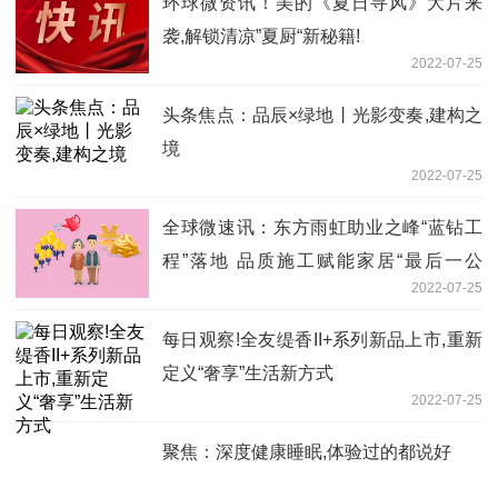
环球微资讯！美的《夏日寻风》大片来
袭,解锁清凉”夏厨“新秘籍!
2022-07-25
头条焦点：品辰×绿地丨光影变奏,建构之
境
2022-07-25
全球微速讯：东方雨虹助业之峰“蓝钻工
程”落地 品质施工赋能家居“最后一公
2022-07-25
里”完美交付
每日观察!全友缇香II+系列新品上市,重新
定义“奢享”生活新方式
2022-07-25
聚焦：深度健康睡眠,体验过的都说好