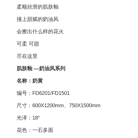
柔顺丝滑的肌肤釉
撞上甜腻的奶油风
会擦出什么样的花火
可柔 可甜
尽在这里
肌肤釉 —奶油风系列
名称：奶黄
编号：FD6201/FD1501
尺寸：600X1200mm、750X1500mm
光泽：18°
花色：一石多面