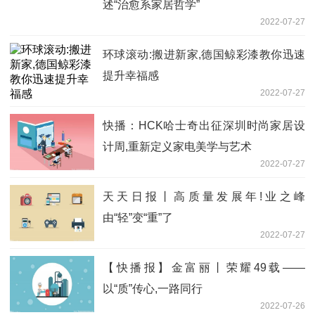
述“治愈系家居哲学”
2022-07-27
环球滚动:搬进新家,德国鲸彩漆教你迅速
提升幸福感
2022-07-27
快播：HCK哈士奇出征深圳时尚家居设
计周,重新定义家电美学与艺术
2022-07-27
天天日报丨高质量发展年!业之峰
由“轻”变“重”了
2022-07-27
【快播报】金富丽丨荣耀49载——
以“质”传心,一路同行
2022-07-26