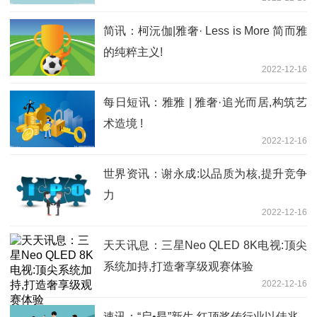
简讯：柯沅伽|雅奢· Less is More 简而雅
的纯粹主义!
2022-12-16
每日短讯：雅雅 | 雅奢·追光而居,构筑艺
术造境 !
2022-12-16
世界资讯：谢永成:以品质为核,提升竞争
力
2022-12-16
天天讯息：三星Neo QLED 8K电视:顶尖
系统加持,打造奢享级观赛体验
2022-12-16
速讯：“启•昂”新生 红顶奖传行业以佳兆