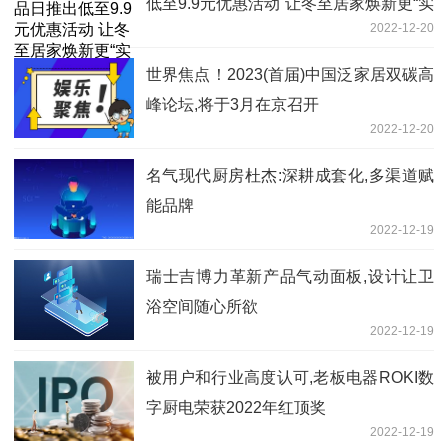
低至9.9元优惠活动 让冬至居家焕新更“实
2022-12-20
在”
世界焦点！2023(首届)中国泛家居双碳高
峰论坛,将于3月在京召开
2022-12-20
名气现代厨房杜杰:深耕成套化,多渠道赋
能品牌
2022-12-19
瑞士吉博力革新产品气动面板,设计让卫
浴空间随心所欲
2022-12-19
被用户和行业高度认可,老板电器ROKI数
字厨电荣获2022年红顶奖
2022-12-19