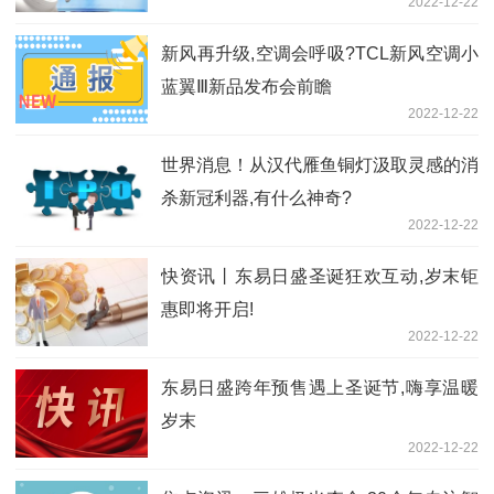
2022-12-22
新风再升级,空调会呼吸?TCL新风空调小
蓝翼Ⅲ新品发布会前瞻
2022-12-22
世界消息！从汉代雁鱼铜灯汲取灵感的消
杀新冠利器,有什么神奇?
2022-12-22
快资讯丨东易日盛圣诞狂欢互动,岁末钜
惠即将开启!
2022-12-22
东易日盛跨年预售遇上圣诞节,嗨享温暖
岁末
2022-12-22