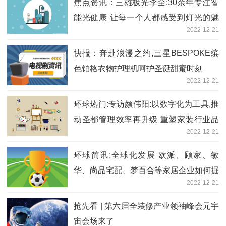
焦点资讯：三雄极光李全:30余年专注智
能光健康 让每一个人都感受到灯光的魅
2022-12-21
力!
快报：奔赴浪漫之约,三星BESPOKE缤
色铂格衣物护理机呵护圣诞甜蜜时刻
2022-12-21
环球热门:专访颜伟阳:以数字化为工具,推
动圣都管理效率再升级 重塑家装行业品
2022-12-21
质循环
环球简讯:全球化发展 欧派、顾家、敏
华、尚品宅配、梦百合等家居企业如何掘
2022-12-21
金海外?
抢先看 | 第六届全装修产业领袖峰会元宇
宙会场来了