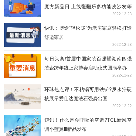
魔方新品日 上线翻翻乐多功能皮沙发等
2022-12-23
多款新品
快讯：博途“轻松暖”为老房家庭轻松打造
舒适家居
2022-12-23
每日头条!首届中国家装百强暨湖南四强
装企跨年线上家博会启动仪式圆满举办
2022-12-22
环球热点评！不粘锅可用铁铲?罗永浩硬
核展示爱仕达魔法石强势出圈
2022-12-22
短讯！什么是会呼吸的空调?TCL新风空
调小蓝翼Ⅲ新品发布