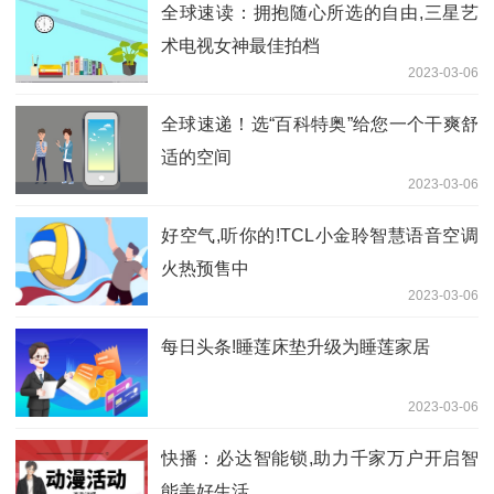
全球速读：拥抱随心所选的自由,三星艺
术电视女神最佳拍档
2023-03-06
全球速递！选“百科特奥”给您一个干爽舒
适的空间
2023-03-06
好空气,听你的!TCL小金聆智慧语音空调
火热预售中
2023-03-06
每日头条!睡莲床垫升级为睡莲家居
2023-03-06
快播：必达智能锁,助力千家万户开启智
能美好生活