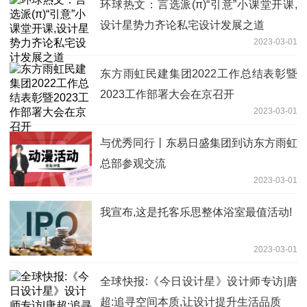
环球热文：言选派(π)“引意”小课堂开课,
设计星势力齐论私宅设计发展之道
2023-03-01
东方雨虹民建集团2022工作总结表彰暨
2023工作部署大会在京召开
2023-03-01
与优秀同行丨东易日盛集团到访东方雨虹
总部参观交流
2023-03-01
我宣布,这是托客乐思整体浴室最值活动!
2023-03-01
全球快报:《今日设计星》设计师专访|唐
超:追寻空间本质,让设计提升生活品质