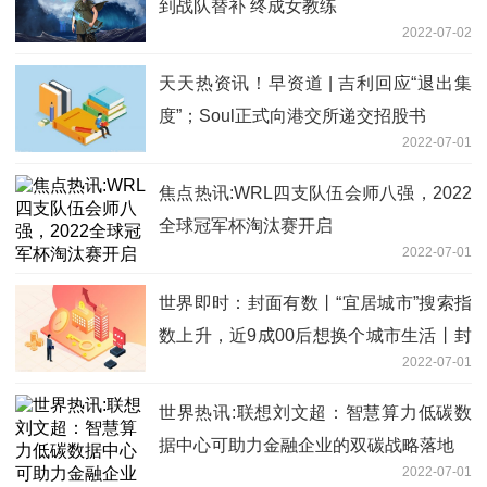
到战队替补 终成女教练
2022-07-02
天天热资讯！早资道 | 吉利回应“退出集
度”；Soul正式向港交所递交招股书
2022-07-01
焦点热讯:WRL四支队伍会师八强，2022
全球冠军杯淘汰赛开启
2022-07-01
世界即时：封面有数丨“宜居城市”搜索指
数上升，近9成00后想换个城市生活丨封
2022-07-01
面天天见
世界热讯:联想刘文超：智慧算力低碳数
据中心可助力金融企业的双碳战略落地
2022-07-01