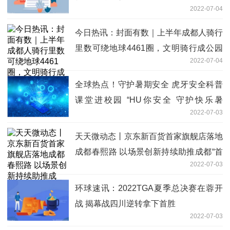
2022-07-04
今日热讯：封面有数｜上半年成都人骑行
里数可绕地球4461圈，文明骑行成公园
2022-07-04
城市新风尚
全球热点！守护暑期安全 虎牙安全科普
课堂进校园 “HU你安全 守护快乐暑
2022-07-03
期”——虎牙安全科普课堂进校园
天天微动态丨京东新百货首家旗舰店落地
成都春熙路 以场景创新持续助推成都“首
2022-07-03
店经济”
环球速讯：2022TGA夏季总决赛在蓉开
战 揭幕战四川逆转拿下首胜
2022-07-03