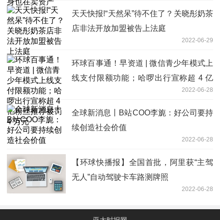
天天快报!“天然呆”待不住了？关晓彤奶茶
店非法开放加盟被告上法庭
2022-06-29
环球百事通！早资道 | 微信青少年模式上
线支付限额功能；哈啰出行宣称超 4 亿
2022-06-28
粉丝推荐被罚 4 万元
全球新消息丨B站COO李旎：好公司要持
续创造社会价值
2022-06-28
【环球快播报】全国首批，阿里获“主驾
无人”自动驾驶卡车路测牌照
2022-06-28
亚太时报网