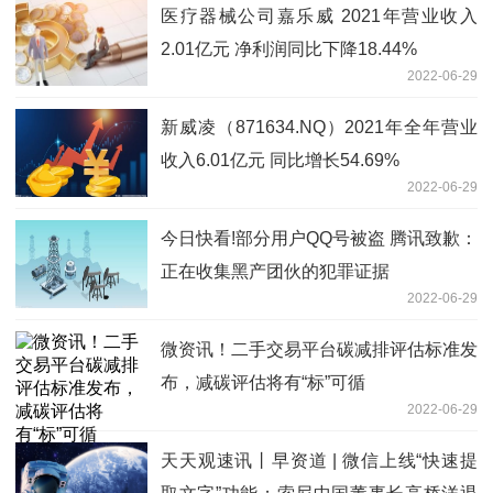
医疗器械公司嘉乐威 2021年营业收入
2.01亿元 净利润同比下降18.44%
2022-06-29
新威凌（871634.NQ）2021年全年营业
收入6.01亿元 同比增长54.69%
2022-06-29
今日快看!部分用户QQ号被盗 腾讯致歉：
正在收集黑产团伙的犯罪证据
2022-06-29
微资讯！二手交易平台碳减排评估标准发
布，减碳评估将有“标”可循
2022-06-29
天天观速讯丨早资道 | 微信上线“快速提