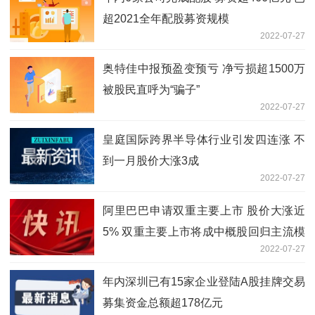
超2021全年配股募资规模
2022-07-27
奥特佳中报预盈变预亏 净亏损超1500万
被股民直呼为“骗子”
2022-07-27
皇庭国际跨界半导体行业引发四连涨 不
到一月股价大涨3成
2022-07-27
阿里巴巴申请双重主要上市 股价大涨近
5% 双重主要上市将成中概股回归主流模
2022-07-27
式
年内深圳已有15家企业登陆A股挂牌交易
募集资金总额超178亿元