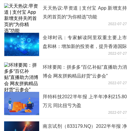
天天热议:早资道 | 支付宝 App 新增支持
关闭首页的“为你精选”功能
2022-07-27
全球时讯：专家解读阿里双重主要上市
盘和林：增加新的投资者，提升香港国际
2022-07-27
金融中心的地位
环球要闻：拼多多“百亿补贴”直播助力消
博会 网友拼购精品好货“云参会”
2022-07-27
拜特科技2022半年报 上半年净利215.80
万元 同比扭亏为盈
2022-07-27
南京试剂（833179.NQ）2022半年报 净