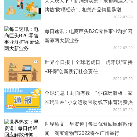
天天观天下！新消费观察｜成都高温天气
烤热“防晒经济”，相关产品销量暴增
2022-07-29
每日速讯：电商巨头B2C零售事业群扩容
新添两大新业务
2022-07-29
世界今日报丨全球老虎日：虎牙以“直播
+环保”创新践行社会责任
2022-07-29
全球消息！封面有数丨“小孩玩滑板，家
长玩陆冲” 小众运动带动线下体育消费热
2022-07-29
丨封面天天见
世界热文：早资道 | 每日优鲜回应解散传
闻；淘宝造物节2022将在广州举行