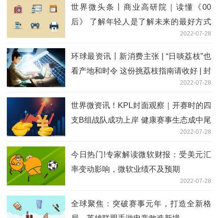
世界微头条丨商业高研院｜读懂《00
后》 了解年轻人是了解未来的最好方式
2022-07-28
｜封面天天见
环球最资讯丨新消费主张 | “日啖荔枝”也
看产地和时令 这份挑荔枝指南请收好 | 封
2022-07-28
面天天见
世界微资讯！KPL封面观察｜开赛时的四
支B组战队成功上岸 健康赛事生态成中尾
2022-07-28
部战队反弹“蹦床”｜封面天天见
今日热门!专家解读微软财报：受美元汇
率变动影响，微软业绩不及预期
2022-07-28
全球聚焦：突破赛事元年，打造全新格