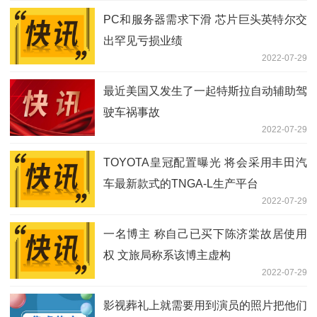
PC和服务器需求下滑 芯片巨头英特尔交
出罕见亏损业绩
2022-07-29
最近美国又发生了一起特斯拉自动辅助驾
驶车祸事故
2022-07-29
TOYOTA皇冠配置曝光 将会采用丰田汽
车最新款式的TNGA-L生产平台
2022-07-29
一名博主 称自己已买下陈济棠故居使用
权 文旅局称系该博主虚构
2022-07-29
影视葬礼上就需要用到演员的照片把他们