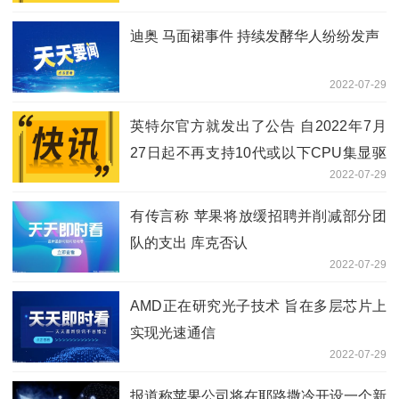
迪奥 马面裙事件 持续发酵华人纷纷发声
2022-07-29
英特尔官方就发出了公告 自2022年7月
27日起不再支持10代或以下CPU集显驱
2022-07-29
动更新
有传言称 苹果将放缓招聘并削减部分团
队的支出 库克否认
2022-07-29
AMD正在研究光子技术 旨在多层芯片上
实现光速通信
2022-07-29
报道称苹果公司将在耶路撒冷开设一个新