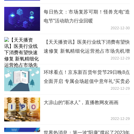
每日热文：市场复苏可期！怪兽充电“造
电节”活动助力行业回暖
2022-12-30
【天天播资讯】医美行业线下消费有望快
速修复 新氧精细化运营抢占市场先机增
2022-12-29
长潜力持续释放
环球看点！京东新百货年货节29日晚8点
全面开启 专属会场超值中意年礼“买贵必
2022-12-29
赔”
大凉山的“渐冰人”，直播教网友画画
2022-12-29
世界热消息：第一波“阳康”撑起了2023年