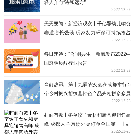
轻人奔向“诗和远方”
2022-12-23
天天要闻：新经济观察丨千亿婴幼儿辅食
赛道增长强劲 玩家发力环保可持续抢占
2022-12-23
用户心智
每日速递：“合”则共生：新氧发布2022中
国透明质酸行业报告
2022-12-23
当前热讯：第十九届农交会在成都举行 5
个乡村振兴帮扶县特色产品亮相拼多多展
2022-12-23
台
封面有数丨冬至饺子食材和厨具迎销售高
峰 成都人羊肉汤外卖订单全国第一丨封
2022-12-23
面天天见