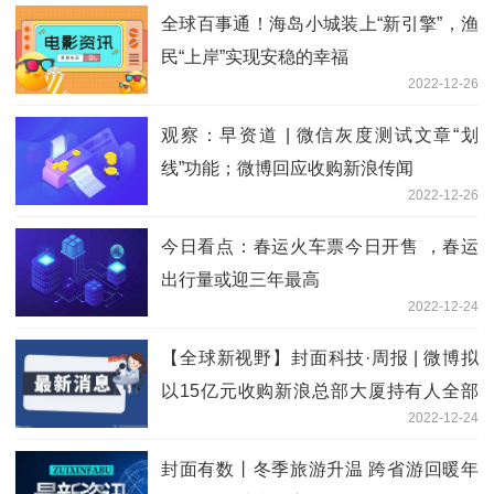
全球百事通！海岛小城装上“新引擎”，渔
民“上岸”实现安稳的幸福
2022-12-26
观察：早资道 | 微信灰度测试文章“划
线”功能；微博回应收购新浪传闻
2022-12-26
今日看点：春运火车票今日开售 ，春运
出行量或迎三年最高
2022-12-24
【全球新视野】封面科技·周报 | 微博拟
以15亿元收购新浪总部大厦持有人全部
2022-12-24
股权；BOSS直聘完成双重主要上市
封面有数丨冬季旅游升温 跨省游回暖年