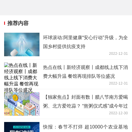
推荐内容
环球滚动:阿里健康“安心行动”升级，为全
国乡村提供抗疫支持
2022-12-31
热点在线丨新经济观察丨成都线上线下消
费大幅升温 餐馆再现排队等位盛况
2022-12-31
【独家焦点】封面有数丨腊八节南方爱喝
粥、北方爱吃蒜？ “熬粥仪式感”成今年过
2022-12-30
节新趋势
快报：春节不打烊 超10000个农业基地