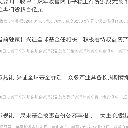
天要闻：收评：虎年收官两市平稳上行资源股大涨 
金再扫货超百亿元
收盘，沪指报3264 81点，涨0 76%，成交3290 3亿元；深成指报11980 
涨0 57%，成交4200 8亿元；创业板指报2585...
当前独家】兴证全球基金任相栋：积极看待权益资
20日，兴证全球基金基金管理部副总监任相栋管理的兴全合泰混合、兴证
年持有混合披露了2022年四季度报告。
点热讯:兴证全球基金乔迁：众多产业具备长周期竞
20日，兴证全球基金基金管理部副总监乔迁管理的兴全商业模式混合（LO
新视野定期开放混合型发起式披露了2022年四...
球视讯！泉果基金披露首份公募季报，十大重仓股
报显示，泉果旭源逢低布局，稳步建仓。截至2022年12月31日，权益仓位