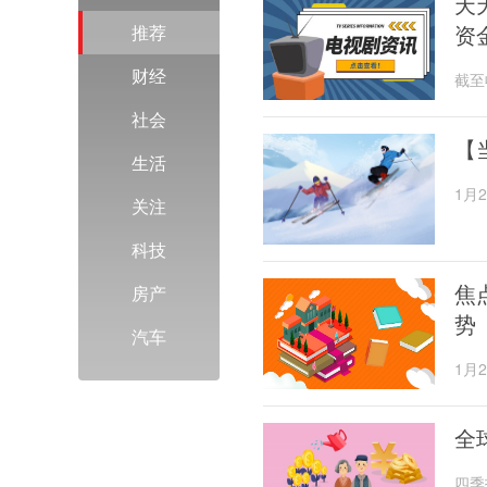
天
资
推荐
财经
截至
点，
社会
【
生活
1月
关注
衡三
科技
焦
房产
势
汽车
1月
兴全
全
四季