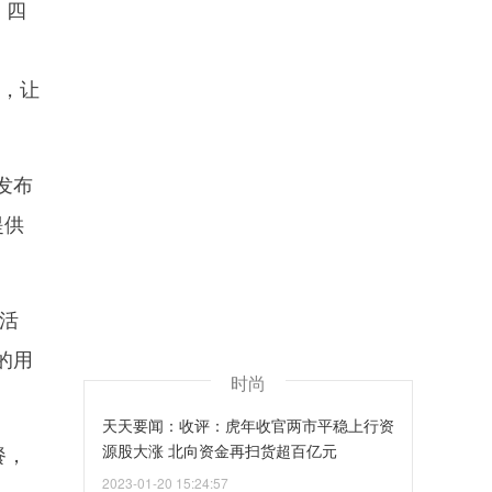
，四
给，让
发布
提供
销活
的用
时尚
天天要闻：收评：虎年收官两市平稳上行资
餐，
源股大涨 北向资金再扫货超百亿元
2023-01-20 15:24:57