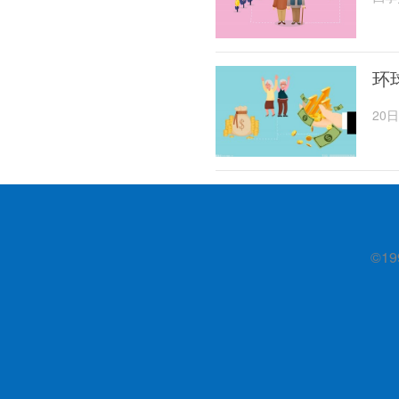
24
环
20
属、
©19