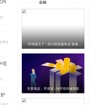
北向
金融
62
产
全球合
环球观天下！四川商贸服务业“新春
不打烊”，地道“川味年夜饭”推荐名单
请查收
争优
F）、
世界讯息：早资道 | 快手宿华减持套
出炉
现近38亿港元；黄章重新入股魅族
达67