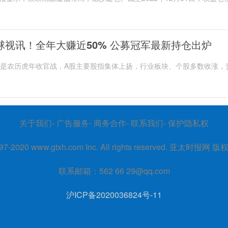
%，组合持仓主要集中在电力设备新能源、计算...
球视讯！全年大赚近50% 公募冠军最新持仓出炉
日是农历虎年收官战，A股主要股指集体上扬，行业板块、个股多数收涨，
能源金属、教育板块涨幅居前，券商板块逆势走...
关于我们- 广告服务- 商务合作- 联系我们- 保护隐私权
97-2020
www.gtxh.com
Inc. All rights reserved. 亚太时报网 
联系邮箱：562 66 29@qq.com
沪ICP备2020036824号-11