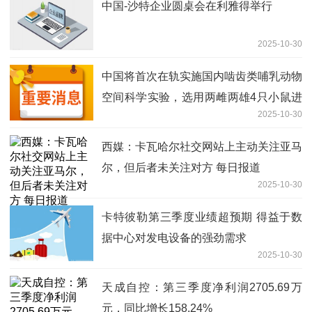
中国-沙特企业圆桌会在利雅得举行
2025-10-30
中国将首次在轨实施国内啮齿类哺乳动物
空间科学实验，选用两雌两雄4只小鼠进
2025-10-30
行在轨饲养，重点研究失重、密闭等空间
条件对小鼠行为模式的影响
西媒：卡瓦哈尔社交网站上主动关注亚马
尔，但后者未关注对方 每日报道
2025-10-30
卡特彼勒第三季度业绩超预期 得益于数
据中心对发电设备的强劲需求
2025-10-30
天成自控：第三季度净利润2705.69万
元，同比增长158.24%