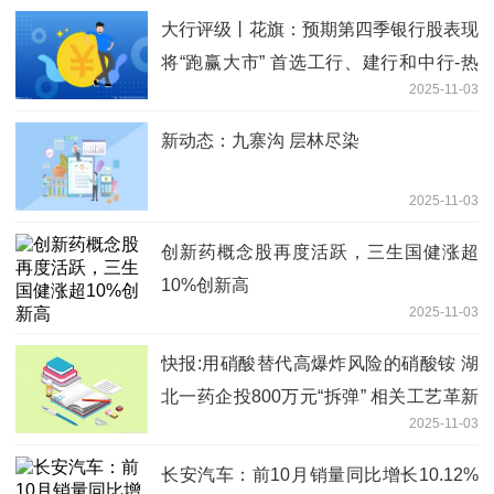
大行评级丨花旗：预期第四季银行股表现
将“跑赢大市” 首选工行、建行和中行-热
2025-11-03
门
新动态：九寨沟 层林尽染
2025-11-03
创新药概念股再度活跃，三生国健涨超
10%创新高
2025-11-03
快报:用硝酸替代高爆炸风险的硝酸铵 湖
北一药企投800万元“拆弹” 相关工艺革新
2025-11-03
为全国首家
长安汽车：前10月销量同比增长10.12%