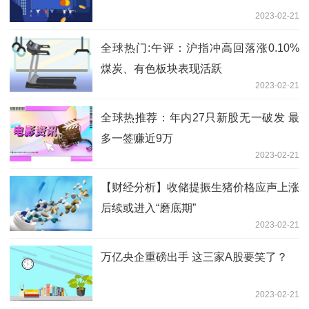
2023-02-21
全球热门:午评：沪指冲高回落涨0.10%
煤炭、有色板块表现活跃
2023-02-21
全球热推荐：年内27只新股无一破发 最
多一签赚近9万
2023-02-21
【财经分析】收储提振生猪价格应声上涨
后续或进入“磨底期”
2023-02-21
万亿央企重磅出手 这三家A股要笑了？
2023-02-21