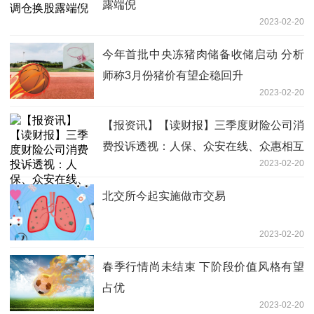
露端倪
2023-02-20
今年首批中央冻猪肉储备收储启动 分析
师称3月份猪价有望企稳回升
2023-02-20
【报资讯】【读财报】三季度财险公司消
费投诉透视：人保、众安在线、众惠相互
2023-02-20
保险投诉量居前三
北交所今起实施做市交易
2023-02-20
春季行情尚未结束 下阶段价值风格有望
占优
2023-02-20