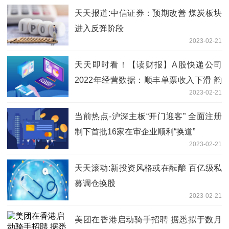
天天报道:中信证券：预期改善 煤炭板块
进入反弹阶段
2023-02-21
天天即时看！【读财报】A股快递公司
2022年经营数据：顺丰单票收入下滑 韵
2023-02-21
达业务量下降
当前热点-沪深主板“开门迎客” 全面注册
制下首批16家在审企业顺利“换道”
2023-02-21
天天滚动:新投资风格或在酝酿 百亿级私
募调仓换股
2023-02-21
美团在香港启动骑手招聘 据悉拟于数月