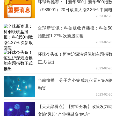
环球热推荐：【新华500】新华500指数
（989001）20日放量大涨2.36% 中国电
2023-02-20
信等8股涨停
全球新资讯：科创板收盘播报：科创50
指数涨1.27% 次新股回暖
2023-02-20
环球今头条！恒生沪深港通氢能主题指数
正式推出
2023-02-20
当前快播：分子之心完成超亿元Pre-A轮
融资
2023-02-20
【天天聚看点】【财经分析】政策发力助
文旅“风起” 产业投融资“解冻”