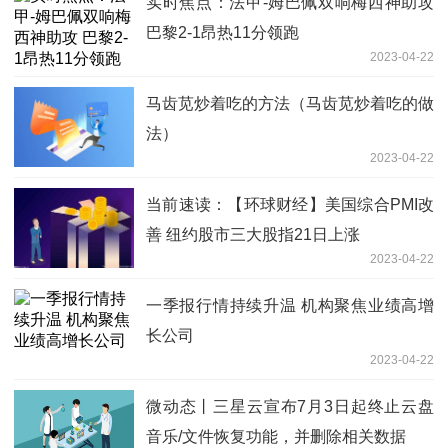
实时焦点：法甲-姆巴佩双响梅西神助攻
巴黎2-1昂热11分领跑
2023-04-22
马齿苋炒着吃的方法（马齿苋炒着吃的做
法）
2023-04-22
当前速读：【环球财经】美国综合PMI改
善 纽约股市三大股指21日上涨
2023-04-22
一季报行情持续升温 机构聚焦业绩高增
长公司
2023-04-22
微动态丨三星云宣布7月3日起终止云盘
音乐/文件恢复功能，并删除相关数据