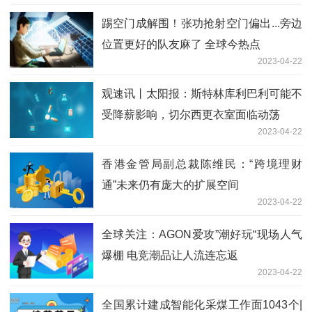
踢空门成解围！张功抢射空门偏出...旁边
位置更好的队友麻了 全球今热点
2023-04-22
观速讯丨太阳报：斯特林库利巴利可能不
受降薪影响，切尔西更衣室面临动荡
2023-04-22
香港金管局副总裁陈维民：“跨境理财
通”未来仍有庞大的扩展空间
2023-04-22
全球关注：AGON爱攻”潮好玩“现场人气
爆棚 电竞潮品让人流连忘返
2023-04-22
全国累计建成智能化采煤工作面1043个|