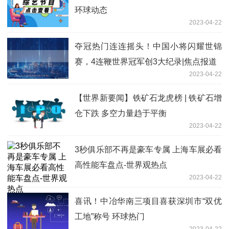
环球动态
2023-04-22
夺冠热门连连摇头！中国小将闪耀世锦
赛，4连鞭世界冠军创3大纪录|焦点报道
2023-04-22
【世界新要闻】铁矿石龙虎榜 | 铁矿石增
仓下跌 多空力量趋于平衡
2023-04-22
3秒俱乐部不再是豪车专属 上海车展必看
高性能车盘点-世界观热点
2023-04-22
喜讯！中冶华南三项目喜获深圳市“双优
工地”称号 环球热门