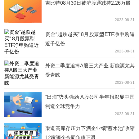
吉比特08月30日被沪股通减持2.26万股
2023-08-31
资金“越跌越买” 8月股票型ETF净申购逼
近千亿份
2023-08-31
外资二季度追捧A股三大产业 新能源尤其
受青睐
2023-08-31
“出海”势头强劲 A股公司半年报彰显中国
制造全球竞争力
2023-08-31
渠道高库存压力下酒企业绩“蓄水池”收缩
12家酒企合同负债下滑