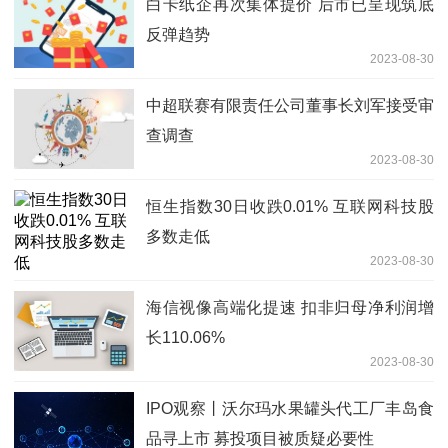
白卡纸企再次集体提价 后市已呈现筑底
反弹趋势
2023-08-30
中超联赛有限责任公司董事长刘军接受审
查调查
2023-08-30
恒生指数30日收跌0.01% 互联网科技股
多数走低
2023-08-30
海信视像高端化提速 扣非归母净利润增
长110.06%
2023-08-30
IPO观察丨沃尔玛水果罐头代工厂丰岛食
品寻上市 募投项目被质疑必要性