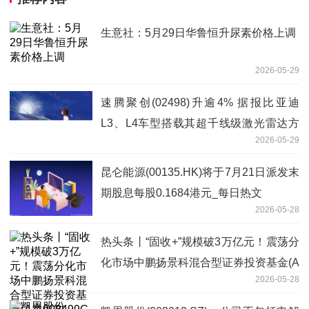
生意社：5月29日华鲁恒升尿素价格上调
2026-05-29
速腾聚创(02498)升逾4% 据报比亚迪
L3、L4车型搭载其超千线级激光雷达方
2026-05-29
案|即时焦点
昆仑能源(00135.HK)将于7月21日派发末
期股息每股0.1684港元_每日热文
2026-05-28
热头条丨“固收+”规模破3万亿元！震荡分
化市场中鹏扬景科混合型证券投资基金(A
2026-05-28
类008499C类008500)以债券为底，双策
略增强韧性