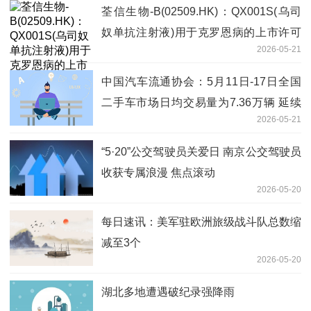
荃信生物-B(02509.HK)：QX001S(乌司
奴单抗注射液)用于克罗恩病的上市许可
2026-05-21
申请和补充申请获得批准
中国汽车流通协会：5月11日-17日全国
二手车市场日均交易量为7.36万辆 延续
2026-05-21
回暖态势
“5·20”公交驾驶员关爱日 南京公交驾驶员
收获专属浪漫 焦点滚动
2026-05-20
每日速讯：美军驻欧洲旅级战斗队总数缩
减至3个
2026-05-20
湖北多地遭遇破纪录强降雨