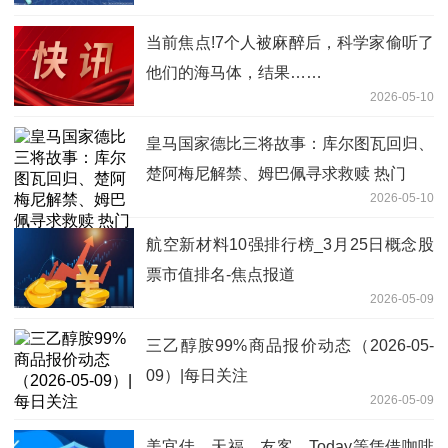
动加速南美布局_今日关注
当前焦点!7个人被麻醉后，科学家偷听了
他们的海马体，结果……
2026-05-10
皇马国家德比三将故事：库尔图瓦回归、
楚阿梅尼解禁、姆巴佩寻求救赎 热门
2026-05-10
航空新材料10强排行榜_3月25日概念股
票市值排名-焦点报道
2026-05-09
三乙醇胺99%商品报价动态（2026-05-
09）|每日关注
2026-05-09
美宜佳、天福，友客、Today等凭借咖啡