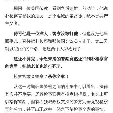
周围一位美国传教士看到之后急忙上前劝阻，他说
朴检察官是我的朋友，是个虔诚的基督徒，绝不是共产
主义者。
得亏他是一位洋人，警察没敢打他，
但也没把他当
回事儿，直接把朴检察和那位国会议员带走了。第二天
就以“通匪”的罪名，把这两个人都枪毙了……
这还不算完，余怒未消的警察竟然还冲到朴检察官
的家里，把他老爹也给打死了。
检察官敢查警察？
杀你全家！
从这一时期韩国警检之间的斗争中可以看出，法律
其实并不重要。尽管检察官拥有搜查指挥权，名义上可
以指挥警察，但有着独裁政权支持的警方完全无视检察
官的权力，甚至出现这种一怒之下杀检察全家的事情。