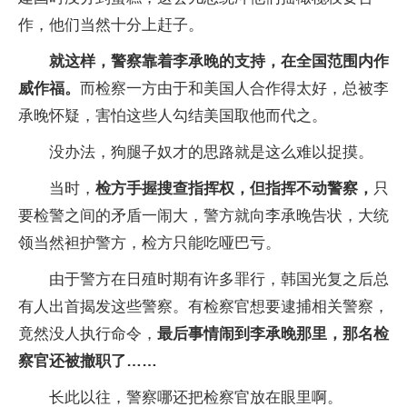
作，他们当然十分上赶子。
就这样，警察靠着李承晚的支持，在全国范围内作
威作福。
而检察一方由于和美国人合作得太好，总被李
承晚怀疑，害怕这些人勾结美国取他而代之。
没办法，狗腿子奴才的思路就是这么难以捉摸。
当时，
检方手握搜查指挥权，但指挥不动警察，
只
要检警之间的矛盾一闹大，警方就向李承晚告状，大统
领当然袒护警方，检方只能吃哑巴亏。
由于警方在日殖时期有许多罪行，韩国光复之后总
有人出首揭发这些警察。有检察官想要逮捕相关警察，
竟然没人执行命令，
最后事情闹到李承晚那里，那名检
察官还被撤职了……
长此以往，警察哪还把检察官放在眼里啊。