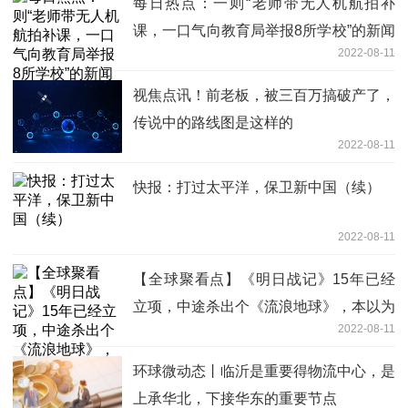
每日热点：一则“老师带无人机航拍补
课，一口气向教育局举报8所学校”的新闻
2022-08-11
带来的争议
视焦点讯！前老板，被三百万搞破产了，
传说中的路线图是这样的
2022-08-11
快报：打过太平洋，保卫新中国（续）
2022-08-11
【全球聚看点】《明日战记》15年已经
立项，中途杀出个《流浪地球》，本以为
2022-08-11
这片可能胎死腹中了
环球微动态丨临沂是重要得物流中心，是
上承华北，下接华东的重要节点