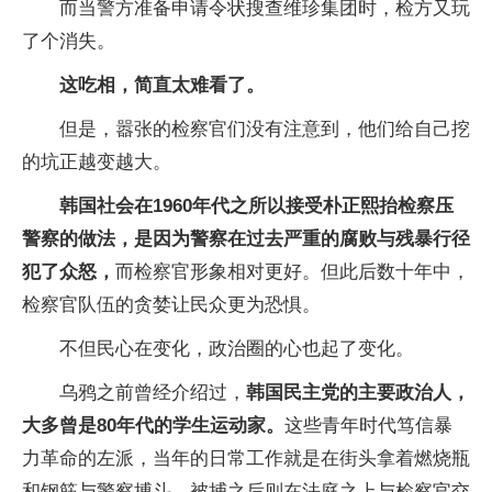
而当警方准备申请令状搜查维珍集团时，检方又玩
了个消失。
这吃相，简直太难看了。
但是，嚣张的检察官们没有注意到，他们给自己挖
的坑正越变越大。
韩国社会在1960年代之所以接受朴正熙抬检察压
警察的做法，是因为警察在过去严重的腐败与残暴行径
犯了众怒，
而检察官形象相对更好。但此后数十年中，
检察官队伍的贪婪让民众更为恐惧。
不但民心在变化，政治圈的心也起了变化。
乌鸦之前曾经介绍过，
韩国民主党的主要政治人，
大多曾是80年代的学生运动家。
这些青年时代笃信暴
力革命的左派，当年的日常工作就是在街头拿着燃烧瓶
和钢筋与警察搏斗，被捕之后则在法庭之上与检察官交