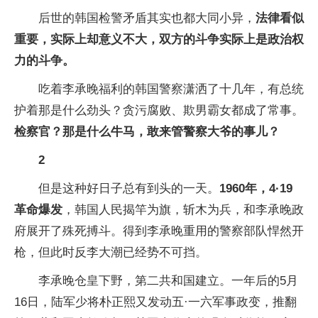
后世的韩国检警矛盾其实也都大同小异，
法律看似
重要，实际上却意义不大，双方的斗争实际上是政治权
力的斗争。
吃着李承晚福利的韩国警察潇洒了十几年，有总统
护着那是什么劲头？贪污腐败、欺男霸女都成了常事。
检察官？那是什么牛马，敢来管警察大爷的事儿？
2
但是这种好日子总有到头的一天。
1960年，4·19
革命爆发
，韩国人民揭竿为旗，斩木为兵，和李承晚政
府展开了殊死搏斗。得到李承晚重用的警察部队悍然开
枪，但此时反李大潮已经势不可挡。
李承晚仓皇下野，第二共和国建立。一年后的5月
16日，陆军少将朴正熙又发动五·一六军事政变，推翻