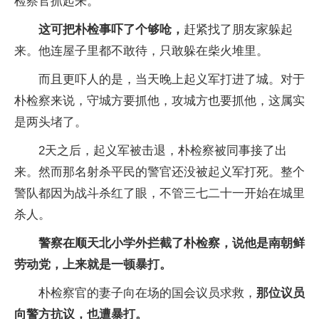
检察官抓起来。
这可把朴检事吓了个够呛，
赶紧找了朋友家躲起
来。他连屋子里都不敢待，只敢躲在柴火堆里。
而且更吓人的是，当天晚上起义军打进了城。对于
朴检察来说，守城方要抓他，攻城方也要抓他，这属实
是两头堵了。
2天之后，起义军被击退，朴检察被同事接了出
来。然而那名射杀平民的警官还没被起义军打死。整个
警队都因为战斗杀红了眼，不管三七二十一开始在城里
杀人。
警察在顺天北小学外拦截了朴检察，说他是南朝鲜
劳动党，上来就是一顿暴打。
朴检察官的妻子向在场的国会议员求救，
那位议员
向警方抗议，也遭暴打。