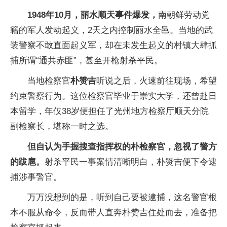
1948年10月，丽水顺天事件爆发，
南朝鲜劳动党
籍的军人发动起义，2天之内控制丽水全邑。当地的武
装警察不敢直面起义军，却在未发生起义的村镇大肆抓
捕所谓“通共赤匪”，甚至开枪射杀平民。
当地检察官
朴赞吉
听说之后，火速前往现场，希望
约束警察行为。这位检察官毕业于崇实大学，还曾赴日
本留学，年仅38岁便担任了光州地方检察厅顺天分院
副检察长，堪称一时之选。
但自认为手握搜查指挥权的朴检察官，忽视了警方
的跋扈。
射杀平民一事案情清晰明白，朴赞吉便下令逮
捕涉事警官。
万万没想到的是，听到自己要被逮捕，这名警官根
本不服从命令，反而带人直奔朴赞吉住处而去，准备把