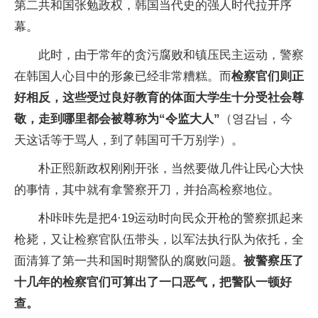
第二共和国张勉政权，韩国当代史的强人时代拉开序
幕。
此时，由于常年的贪污腐败和镇压民主运动，警察
在韩国人心目中的形象已经非常糟糕。而
检察官们则正
好相反，这些受过良好教育的体面大学生十分受社会尊
敬，走到哪里都会被尊称为“令监大人”
（영감님，今
天这话等于骂人，到了韩国可千万别学）。
朴正熙新政权刚刚开张，当然要做几件让民心大快
的事情，其中就有拿警察开刀，并抬高检察地位。
朴咔咔先是把4·19运动时向民众开枪的警察抓起来
枪毙，又让检察官队伍带头，以军法执行队为依托，全
面清算了第一共和国时期警队的腐败问题。
被警察压了
十几年的检察官们可算出了一口恶气，把警队一顿好
查。