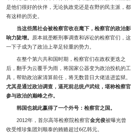
是他们很好的伙伴，无论执政党还是在野的民主派，都
有这样的历史。
当这些黑社会被检察官收在麾下，检察官的政治影
响力陡增。
原本就垄断刑事调查和诉讼的检察官们，这
一下子成为了政治上举足轻重的势力。
在整个第六共和国时期，检察官们在政权更迭之
后，翻手为云覆手为雨，将国家公器变为政治投机的工
具，帮助政治家清算前任，将无数昔日大佬送进监狱。
尤其是通过政治调查，逼死前总统卢武铉，堪称检察官
参与政治的巅峰之作。
韩国也就此赢得了一个外号：检察官之国。
2012年，首尔高等检察院检察官
金光俊
被曝光曾
收受维珍集团刘顺泰的贿赂超过6亿韩元。