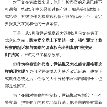
对于文在寅政权来说，他们与检察官的矛盾已经不
可调和，执政5年中又恶整过保守派，如果等到政权正
式轮替，尹锡悦作为检察官和保守派的代表上台，肯定
要报复文在寅和他的一班亲信。
于是，从3月份尹锡悦赢得大选到5月份文在寅正
式交班之前，
民主党全党上下团结一致，强行通过了将
检察的起诉权与警察的调查权完全剥离的“检搜完
剥”法案，
正式完成了检察改革。
但作为检察官的代表，尹锡悦又怎么能甘愿接受这
样的现实呢？
更何况尹锡悦因为缺乏政治班底，他在正
式就任总统之后，任命的大部分秘书官和内阁部长，也
都是检察官。
为了夺回对警察的控制权，尹锡悦政权增设了一个
警察局，把警察厅的独立地位取消，把全国的警察重新