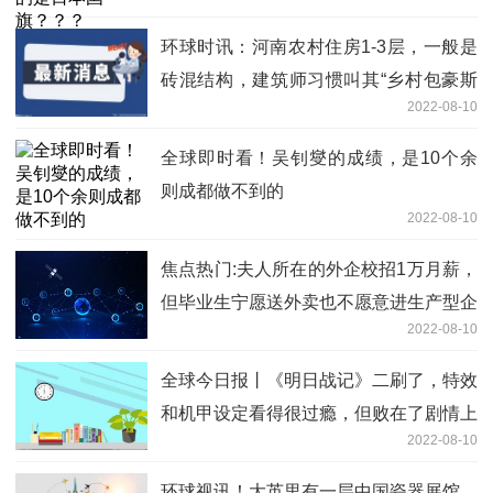
环球时讯：河南农村住房1-3层，一般是
砖混结构，建筑师习惯叫其“乡村包豪斯
2022-08-10
主义”风格
全球即时看！吴钊燮的成绩，是10个余
则成都做不到的
2022-08-10
焦点热门:夫人所在的外企校招1万月薪，
但毕业生宁愿送外卖也不愿意进生产型企
2022-08-10
业
全球今日报丨《明日战记》二刷了，特效
和机甲设定看得很过瘾，但败在了剧情上
2022-08-10
环球视讯！大英里有一层中国瓷器展馆，