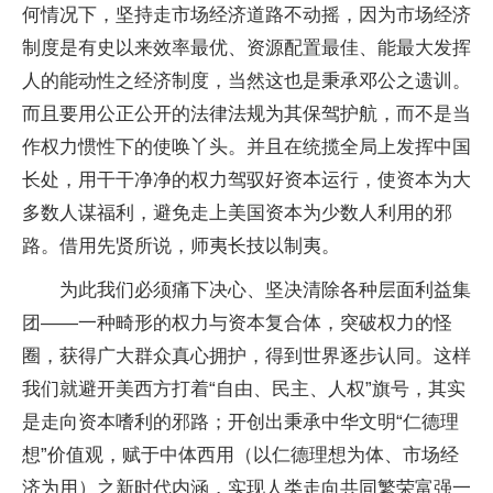
何情况下，坚持走市场经济道路不动摇，因为市场经济
制度是有史以来效率最优、资源配置最佳、能最大发挥
人的能动性之经济制度，当然这也是秉承邓公之遗训。
而且要用公正公开的法律法规为其保驾护航，而不是当
作权力惯性下的使唤丫头。并且在统揽全局上发挥中国
长处，用干干净净的权力驾驭好资本运行，使资本为大
多数人谋福利，避免走上美国资本为少数人利用的邪
路。借用先贤所说，师夷长技以制夷。
为此我们必须痛下决心、坚决清除各种层面利益集
团——一种畸形的权力与资本复合体，突破权力的怪
圈，获得广大群众真心拥护，得到世界逐步认同。这样
我们就避开美西方打着“自由、民主、人权”旗号，其实
是走向资本嗜利的邪路；开创出秉承中华文明“仁德理
想”价值观，赋于中体西用（以仁德理想为体、市场经
济为用）之新时代内涵，实现人类走向共同繁荣富强一