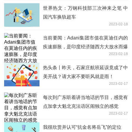
世界热文：万钢科技部三次神来之笔 中
国汽车换轨超车
2023-02-18
当前要闻：Adani集团市值在莫迪任内的
疾速膨胀，是印度经济随西方大放水而爆
2023-02-18
冲的缩影
热头条丨昨天，石家庄航班延误竟成了中
美开战？请大家不要听风就是雨！
2023-02-17
每次到广东听着讲当地话的节目，感觉有
点加拿大魁北克法语区闹独立的感觉
2023-02-17
我很欣赏并认可“抗金名将岳飞”的定位