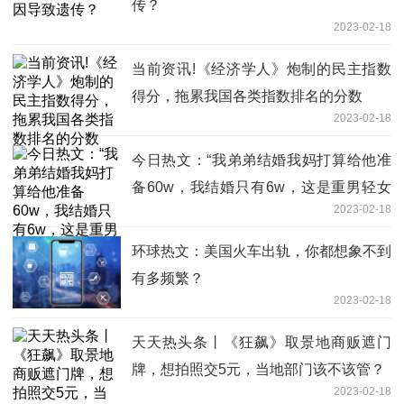
传？
2023-02-18
当前资讯!《经济学人》炮制的民主指数
得分，拖累我国各类指数排名的分数
2023-02-18
今日热文：“我弟弟结婚我妈打算给他准
备60w，我结婚只有6w，这是重男轻女
2023-02-18
吗？”
环球热文：美国火车出轨，你都想象不到
有多频繁？
2023-02-18
天天热头条丨《狂飙》取景地商贩遮门
牌，想拍照交5元，当地部门该不该管？
2023-02-18