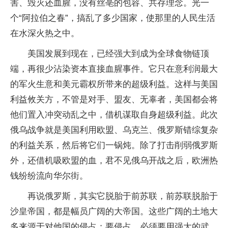
害、毁灭还血腥，没有丝亳的包容、共存理念。光一
个“阿拉伯之春”，搞乱了多少国家，使那里的人民生活
在水深火热之中。
美国发展到现在，已经强大到成为全球食物链顶
端，再很少沾染资本直接血腥事件。它只在意利润最大
的军火生意和美元霸权所带来的超级利益。这样与美国
利益攸关方，不管是对手、盟友、无辜者，美国都会将
他们置入冲突动乱之中，借机谋取自身超级利益。此次
俄乌战争就是美国利用欧盟、乌克兰、俄罗斯错综复杂
的利益关系，然后将它们一锅炖。除了打击削弱俄罗斯
外，还借机吸欧盟的血，君不见俄乌开战之后，欧洲热
钱纷纷流向华尔街。
再说俄罗斯，其实它脱胎于前苏联，前苏联脱胎于
沙皇帝国，都是幅员广阔的大帝国。这些广阔的土地大
多来源于对他国的侵占；要侵占，必须要用强大的武