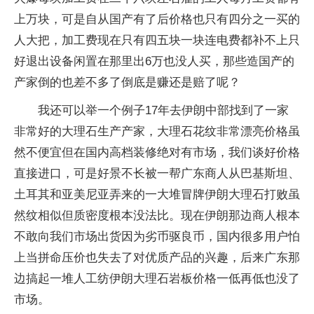
上万块，可是自从国产有了后价格也只有四分之一买的
人大把，加工费现在只有四五块一块连电费都补不上只
好退出设备闲置在那里出6万也没人买，那些造国产的
产家倒的也差不多了倒底是赚还是赔了呢？
我还可以举一个例子17年去伊朗中部找到了一家
非常好的大理石生产产家，大理石花纹非常漂亮价格虽
然不便宜但在国内高档装修绝对有市场，我们谈好价格
直接进口，可是好景不长被一帮广东商人从巴基斯坦、
土耳其和亚美尼亚弄来的一大堆冒牌伊朗大理石打败虽
然纹相似但质密度根本没法比。现在伊朗那边商人根本
不敢向我们市场出货因为劣币驱良币，国内很多用户怕
上当拼命压价也失去了对优质产品的兴趣，后来广东那
边搞起一堆人工纺伊朗大理石岩板价格一低再低也没了
市场。