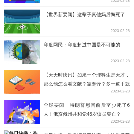
2023-02-28
什么样的代价
【世界新要闻】这辈子真他妈后悔死了
2023-02-28
印度网民：印度超过中国是不可能的
2023-02-28
【天天时快讯】如果一个理科生是天才，
那么他怎么看文献？靠翻译？多一道手就
2023-02-28
得祈祷翻译者的水平
全球要闻：特朗普慰问前后至少死了6
人！俄亥俄州共和党46岁议员突亡？
2023-02-28