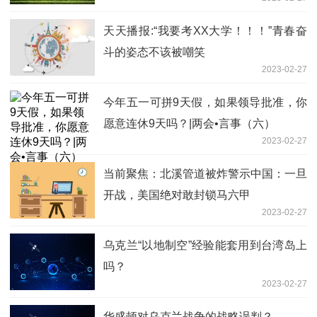
天天播报:“我要考XX大学！！！”青春奋
斗的姿态不该被嘲笑
2023-02-27
今年五一可拼9天假，如果领导批准，你
愿意连休9天吗？|两会•言事（六）
2023-02-27
当前聚焦：北溪管道被炸警示中国：一旦
开战，美国绝对敢封锁马六甲
2023-02-27
乌克兰“以地制空”经验能套用到台湾岛上
吗？
2023-02-27
华盛顿对乌克兰战争的战略误判？