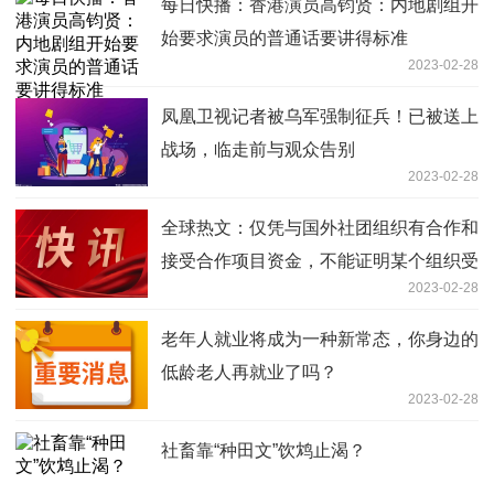
每日快播：香港演员高钧贤：内地剧组开
始要求演员的普通话要讲得标准
2023-02-28
凤凰卫视记者被乌军强制征兵！已被送上
战场，临走前与观众告别
2023-02-28
全球热文：仅凭与国外社团组织有合作和
接受合作项目资金，不能证明某个组织受
2023-02-28
境外势力操控
老年人就业将成为一种新常态，你身边的
低龄老人再就业了吗？
2023-02-28
社畜靠“种田文”饮鸩止渴？