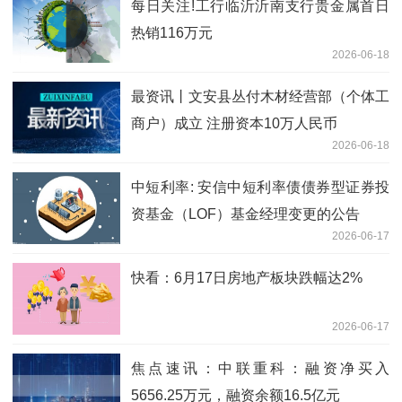
每日关注!工行临沂沂南支行贵金属首日
热销116万元
2026-06-18
最资讯丨文安县丛付木材经营部（个体工
商户）成立 注册资本10万人民币
2026-06-18
中短利率: 安信中短利率债债券型证券投
资基金（LOF）基金经理变更的公告
2026-06-17
快看：6月17日房地产板块跌幅达2%
2026-06-17
焦点速讯：中联重科：融资净买入
5656.25万元，融资余额16.5亿元