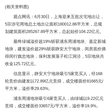
(相关资料图)
观点网讯：6月30日，上海迎来五批次宅地出让，
5宗涉宅用地总土地出让面积180012.86平方米，总规
划建筑面积285267.89平方米，总起始价104.22亿元。
最终绿城溢价超19%斩获浦东周浦地块、嘉定新城
地块，建发溢价超29%斩获静安大宁地块，闵房底价摘
得闵行旗忠地块，保利发展落子松江洞泾，5宗地块共
收金125.72亿元。
信息显示，静安大宁地块吸引5家竞买人，经168
轮竞价由建发以72.89亿元竞得，成交楼面价81665元/
平方米，溢价率29.63%。
浦东周浦地块吸引6家竞买人，由绿城以9.22亿元
竞得，成交楼面价33657元/平方米，溢价率19.9%。