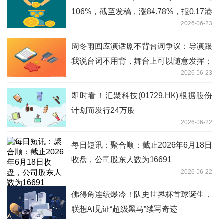
106%，截至发稿，涨84.78%，报0.17港
2026-06-23
元，成交额4688.74万港元|微资讯
周冬雨回应演话剧不背台词争议：导演跟
我说台词不用背，舞台上可以随意发挥；
2026-06-23
此前被曝依赖提词器，对着本子读还嘴
瓢，观众喊话退票|焦点速看
即时看！汇聚科技(01729.HK)根据股份
计划而发行24万股
2026-06-22
每日短讯：聚合顺：截止2026年6月18日
收盘，公司股东人数为16691
2026-06-22
佛得角连续爆冷！队史世界杯首球诞生，
联想AI见证“超级黑马”续写奇迹