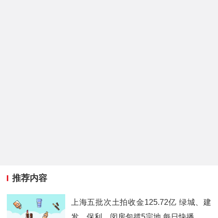
推荐内容
上海五批次土拍收金125.72亿 绿城、建
发、保利、闵房包揽5宗地 每日快播