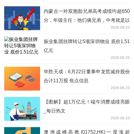
内蒙古一对双胞胎兄弟高考成绩均超650
分，年级主任：他们俩兄弟，中考就是以
2026-06-25
全校第一和第二成绩入学的
振业集团挂牌转让5项深圳物业 底价1.51
亿元
2026-06-25
华胜天成：6月22日董事申龙哲减持股份
合计11万股 焦点信息
2026-06-23
【图解】超1万亿元！端午消费成绩亮眼
_每日热文
2026-06-23
澳洲成峰高教(01752.HK)一度涨超