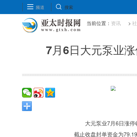
频道
搜索
当前位置：
资讯
>
7月6日大元泵业
大元泵业7月6日涨停
截止收盘封单资金为79.1