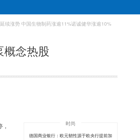
延续涨势 中国生物制药涨逾11%诺诚健华涨逾10%
泵概念热股
时尚
停，
德国商业银行：欧元韧性源于欧央行提前加