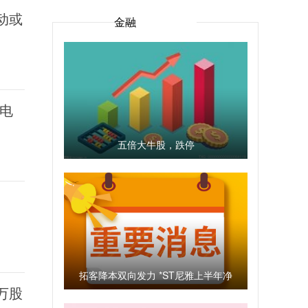
动或
金融
电
五倍大牛股，跌停
拓客降本双向发力 *ST尼雅上半年净
8万股
利润预增超10倍 每日关注