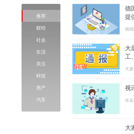
德
提
推荐
财经
德国
社会
大
生活
工
关注
大唐
科技
视
房产
汽车
在金
大家