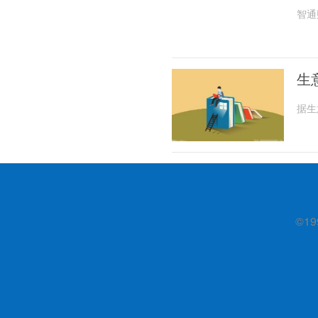
智通
生
据生
©19