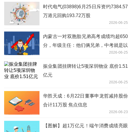
时代电气(03898)6月25日斥资约7384.57
万港元回购193.72万股
2026-06-25
内蒙古一对双胞胎兄弟高考成绩均超650
分，年级主任：他们俩兄弟，中考就是以
2026-06-25
全校第一和第二成绩入学的
振业集团挂牌转让5项深圳物业 底价1.51
亿元
2026-06-25
华胜天成：6月22日董事申龙哲减持股份
合计11万股 焦点信息
2026-06-23
【图解】超1万亿元！端午消费成绩亮眼