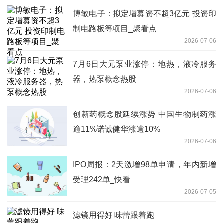
博敏电子：拟定增募资不超3亿元 投资印
制电路板等项目_聚看点
2026-07-06
7月6日大元泵业涨停：地热，液冷服务
器，热泵概念热股
2026-07-06
创新药概念股延续涨势 中国生物制药涨
逾11%诺诚健华涨逾10%
2026-07-06
IPO周报：2天激增98单申请，年内新增
受理242单_快看
2026-07-05
滤镜用得好 味蕾跟着跑