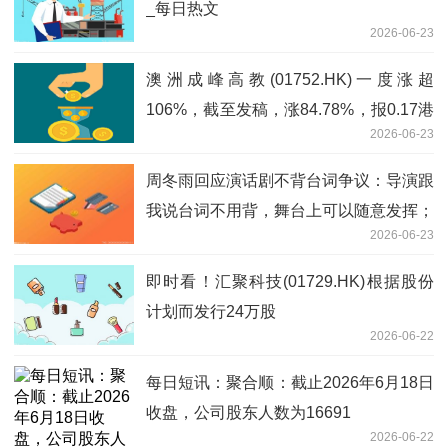
_每日热文
2026-06-23
澳洲成峰高教(01752.HK)一度涨超
106%，截至发稿，涨84.78%，报0.17港
2026-06-23
元，成交额4688.74万港元|微资讯
周冬雨回应演话剧不背台词争议：导演跟
我说台词不用背，舞台上可以随意发挥；
2026-06-23
此前被曝依赖提词器，对着本子读还嘴
瓢，观众喊话退票|焦点速看
即时看！汇聚科技(01729.HK)根据股份
计划而发行24万股
2026-06-22
每日短讯：聚合顺：截止2026年6月18日
收盘，公司股东人数为16691
2026-06-22