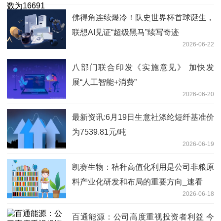
佛得角连续爆冷！队史世界杯首球诞生，
联想AI见证“超级黑马”续写奇迹
2026-06-22
八部门联合印发《实施意见》 加快发
展“人工智能+消费”
2026-06-20
最新资讯:6月19日生意社涤纶短纤基准价
为7539.81元/吨
2026-06-19
凯赛生物：秸秆高值化利用是公司非粮原
料产业化研发和布局的重要方向_速看
2026-06-18
百通能源：公司高度重视投资者利益 今