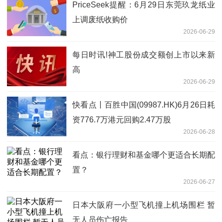
PriceSeek提醒：6月29日东莞玖龙纸业
上调废纸收购价
2026-06-29
每日时讯!神工股份成交额创上市以来新
高
2026-06-29
快看点丨百胜中国(09987.HK)6月26日耗
资776.7万港元回购2.47万股
2026-06-28
看点：银行理财和基金哪个更适合长期配
置？
2026-06-27
日本大阪府一小型飞机撞上机场围栏 暂
无人员伤亡报告