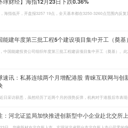
环球财经】海指12月23日下跌0.36%
日，海指低开，开盘报3257 19点，全天基本都在3250-3260点范围内反复
最终收跌0 36%。
国能建年度第三批工程5个建设项目集中开工（奠基
，中国能建投资公司组织年度第三批工程建设项目集中开工（奠基）。此
工（奠基）共5个项目总装机容量2000兆瓦，预...
球速讯：私募连续两个月增配港股 青睐互联网与创
块
近日采访获悉，虽然经历了近两个月的强势反弹，机构对于港股后市表现
。谈及具体的投资机会，机构对于港股互联网...
注：河北证监局加快推进创新型中小企业赴北交所
月23日，华密新材在北交所上市，实现河北省邢台市北交所上市公司零的