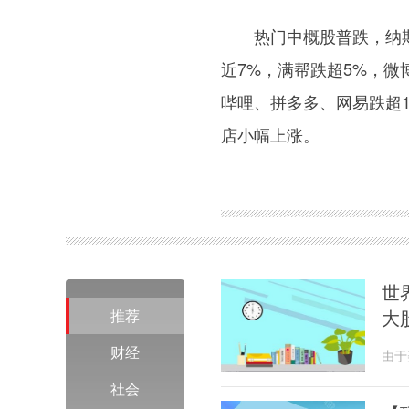
热门中概股普跌，纳斯
近7%，满帮跌超5%，微
哔哩、拼多多、网易跌超
店小幅上涨。
关键词：
世
大
推荐
财经
由于
高走
社会