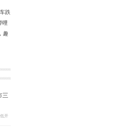
汽车跌
哔哩
，趣
市三
日低开