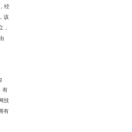
，经
，该
立，
由
g
）有
浪网技
拥有