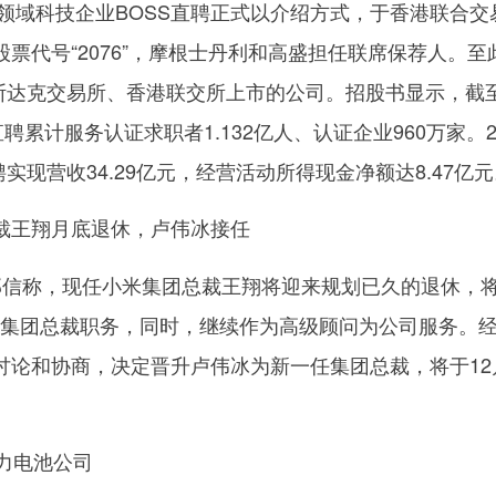
源领域科技企业BOSS直聘正式以介绍方式，于香港联合交
票代号“2076”，摩根士丹利和高盛担任联席保荐人。至
纳斯达克交易所、香港联交所上市的公司。招股书显示，截
S直聘累计服务认证求职者1.132亿人、认证企业960万家。2
实现营收34.29亿元，经营活动所得现金净额达8.47亿
裁王翔月底退休，卢伟冰接任
部信称，现任小米集团总裁王翔将迎来规划已久的退休，
式卸任集团总裁职务，同时，继续作为高级顾问为公司服务。
讨论和协商，决定晋升卢伟冰为新一任集团总裁，将于12月
力电池公司