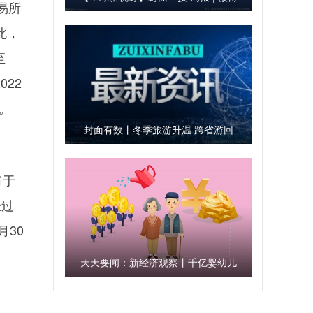
易所
拟以15亿元收购新浪总部大厦持有人
此，
全部股权；BOSS直聘完成双重主要
至
上市
022
元。
封面有数丨冬季旅游升温 跨省游回
暖年轻人奔向“诗和远方”
将于
经过
30
天天要闻：新经济观察丨千亿婴幼儿
辅食赛道增长强劲 玩家发力环保可
持续抢占用户心智