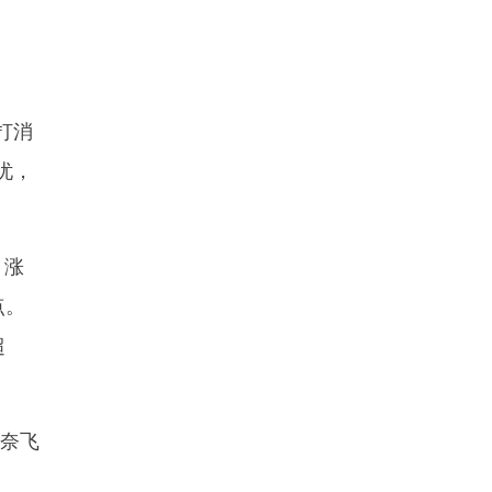
打消
忧，
，涨
点。
超
，奈飞