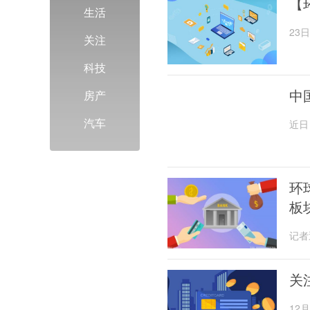
【
生活
23
关注
荡，
科技
中
房产
汽车
近日
中开
环
板
记者
乐观
关
12