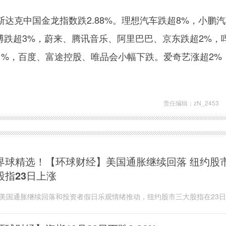
达克中国金龙指数跌2.88%。理想汽车跌超8%，小鹏
博跌超3%，蔚来、腾讯音乐、阿里巴巴、京东跌超2%，
1%，百度、富途控股、唯品会小幅下跌。爱奇艺涨超2%
责任编辑：zN_2453
界球精选！【环球财经】美国通胀继续回落 纽约股
股指23日上涨
美国通胀继续回落和投资者假日乐观情绪推动，纽约股市三大股指在23
，盘中窄幅盘整，收盘时纽约股市三大股指均...