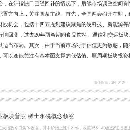
会，在沪指缺口已经回补的情况下，后续市场调整空间有
配置方向上，关注两条主线。首先，全国
两会
召开在即，
材股机会，包括十四五规划建议聚焦的硬科技、新能源等
行情回测，过去20年
两会
期间食品饮料、通信和交运板块
以适当布局。其次，由于当前市场对于估值更为敏感，随
，可以逢低关注有基本面支撑的低估值、顺周期板块
投资
责任编辑：zN_0134
业板块普涨 稀土永磁概念领涨
三大指数今日集体收涨，其中沪指上涨1 21%，收报3551 40点;深证成指