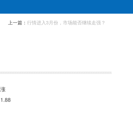
上一篇：
行情进入3月份，市场能否继续走强？
上涨
.88