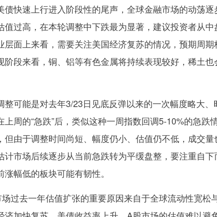
美债快速上行进入阶段
性
的尾声，全球
金融
市场的动荡逐
估值过高，在本轮调整中下跌最为显著，建议
投资
者从中
业层面上来看，需要关注美国经济复苏的情况，预期周期
现阶段来看，铜、铝等有色金属将持续表现较好，稀土也
。
调整可能是对去年3/23日见底反弹以来的一次幅度略大、
上周的“急跌”后，类似这种一周指数回调5-10%的急跌
，但由于调整时间尚短、幅度仍小、估值仍不低，成交量
估计市场后续逐步从当前急跌转为
平
缓盘整，要注重自下
前涨幅低的板块可能有韧
性
。
市场过去一年估值扩张的重要原因来自于全球流动
性
宽松
经济加快复苏，美债收益率上升，A股市场的估值难以避