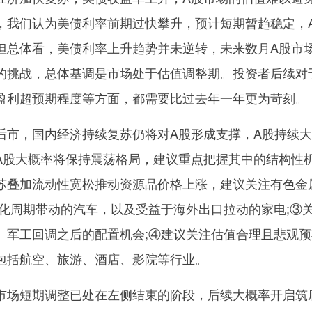
，我们认为美债利率前期过快攀升，预计短期暂趋稳定，
但总体看，美债利率上升趋势并未逆转，未来数月A股市
的挑战，总体基调是市场处于估值调整期。
投资
者后续对
盈利超预期程度等方面，都需要比过去年一年更为苛刻。
后市，国内经济持续复苏仍将对A股形成支撑，A股持续
A股大概率将保持震荡格局，建议重点把握其中的结构
性
苏叠加流动
性
宽松推动资源品价格上涨，建议关注有色金
动化周期带动的汽车，以及受益于海外出口拉动的家电;③
、军工回调之后的配置机会;④建议关注估值合理且悲观预
包括航空、旅游、酒店、影院等行业。
市场短期调整已处在左侧结束的阶段，后续大概率开启筑