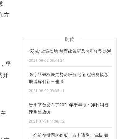
教
东方
时尚
“双减”政策落地 教育政策新风向引转型热潮
2021-08-02 08:44:24
为，坚
构开
医疗器械板块走势两极分化 新冠检测概念
股博晖创新三连涨
2021-08-02 08:33:11
贵州茅台发布了2021年半年报：净利润增
值在
速明显放缓
2021-07-31 11:06:12
上会前夕撤回科创板上市申请终止审核 撤