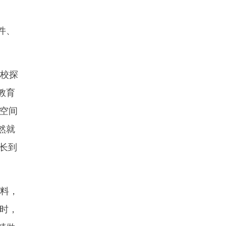
件、
作校探
教育
空间
然就
长到
预料，
时，