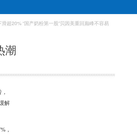
滑超20% “国产奶粉第一股”贝因美重回巅峰不容易
热潮
转，
缓解
7%，