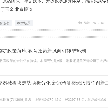
、激活团队、革新技术、升级教学服务体系，踏踏实实做
 于玉金 北京报道
型热潮
教学场景
责任编辑：zN_0250
双减”政策落地 教育政策新风向引转型热潮
教育政策的余波仍在持续。本周无论是A股、港股还是美股都经历了大反
全线暴跌，到此后有所回升，尤其是在28日晚...
疗器械板块走势两极分化 新冠检测概念股博晖创新
本周五(7月30日)收盘，上证指数跌0 42%，报3397 36点，深证成指跌0
%，报14473 21点，创业板指跌0 56%，报3440 18点。医疗器械版块20