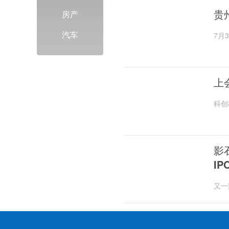
贵
房产
汽车
7月
台实
上
科创
案登
影
I
又一
影石