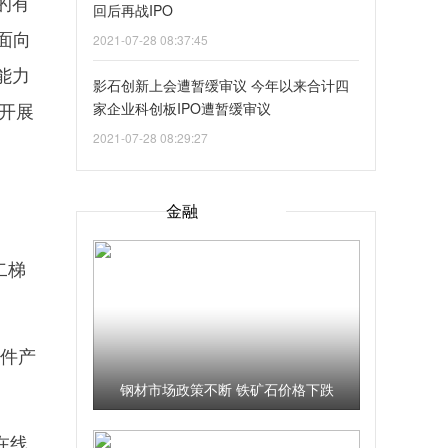
的有
回后再战IPO
面向
2021-07-28 08:37:45
能力
影石创新上会遭暂缓审议 今年以来合计四
开展
家企业科创板IPO遭暂缓审议
2021-07-28 08:29:27
金融
二梯
硬件产
钢材市场政策不断 铁矿石价格下跌
在线