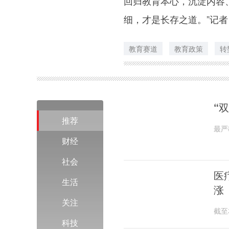
回归教育本心，沉淀内容
细，才是长存之道。”记者
教育赛道
教育政策
转
“
推荐
最严
周一
财经
社会
医
生活
涨
关注
截至
29
科技