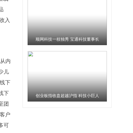
品
收入
顺网科技一枝独秀 宝通科技董事长
号召员工增持自家股票
以从内
少儿
线下
线下
创业板指收盘超越沪指 科技小巨人
至团
崛起
客户
多可