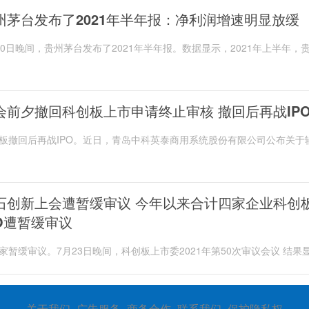
州茅台发布了2021年半年报：净利润增速明显放缓
30日晚间，贵州茅台发布了2021年半年报。数据显示，2021年上半年，
现营业收入 490 87 亿元，同比增长11 68%;实现归属于上市
会前夕撤回科创板上市申请终止审核 撤回后再战IP
板撤回后再战IPO。近日，青岛中科英泰商用系统股份有限公司公布关于
记情况的公示。青岛中科英泰商用系统股份有...
石创新上会遭暂缓审议 今年以来合计四家企业科创
PO遭暂缓审议
家暂缓审议。7月23日晚间，科创板上市委2021年第50次审议会议 结果
创新科技股份有限公司IPO遭暂缓审议。今年...
关于我们- 广告服务- 商务合作- 联系我们- 保护隐私权