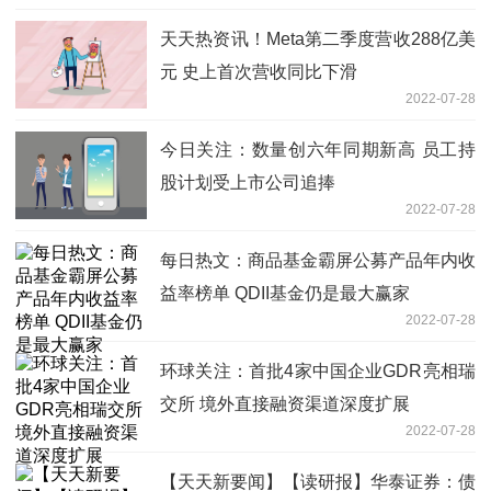
天天热资讯！Meta第二季度营收288亿美
元 史上首次营收同比下滑
2022-07-28
今日关注：数量创六年同期新高 员工持
股计划受上市公司追捧
2022-07-28
每日热文：商品基金霸屏公募产品年内收
益率榜单 QDII基金仍是最大赢家
2022-07-28
环球关注：首批4家中国企业GDR亮相瑞
交所 境外直接融资渠道深度扩展
2022-07-28
【天天新要闻】【读研报】华泰证券：债