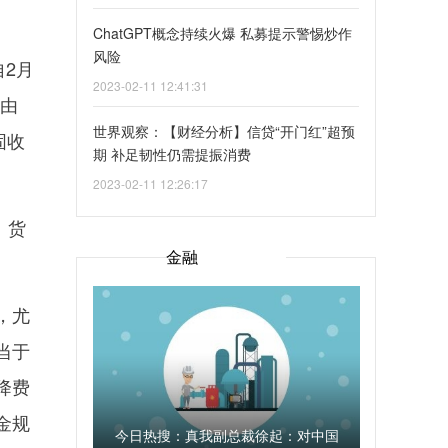
ChatGPT概念持续火爆 私募提示警惕炒作
风险
2月
2023-02-11 12:41:31
率由
世界观察：【财经分析】信贷“开门红”超预
固收
期 补足韧性仍需提振消费
2023-02-11 12:26:17
、货
金融
，尤
当于
降费
金规
今日热搜：真我副总裁徐起：对中国