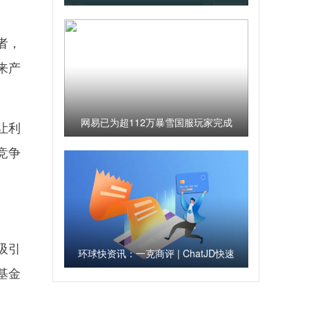
手机市场抱有很大期待 今年市场环
境未必比去年差
者，
来产
网易已为超112万暴雪国服玩家完成
让利
退款
竞争
吸引
环球快资讯：一克商评 | ChatJD快速
基金
达成落地标准，将反哺产业应用带来
可观的商业价值