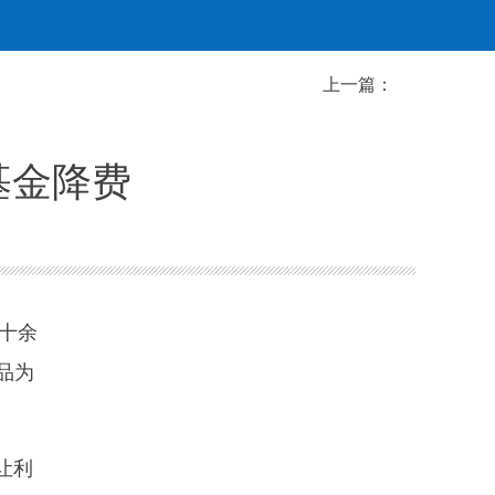
上一篇：
基金降费
十余
品为
让利