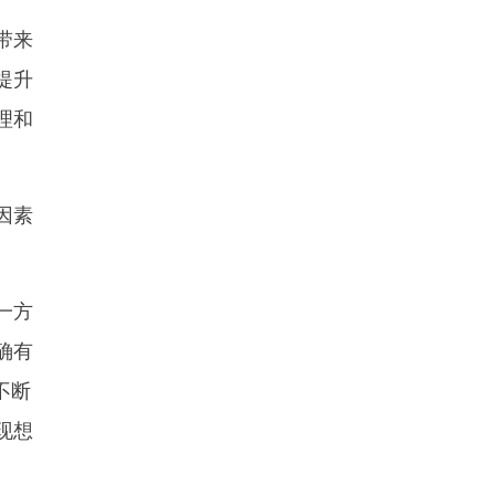
带来
提升
理和
因素
一方
确有
不断
现想