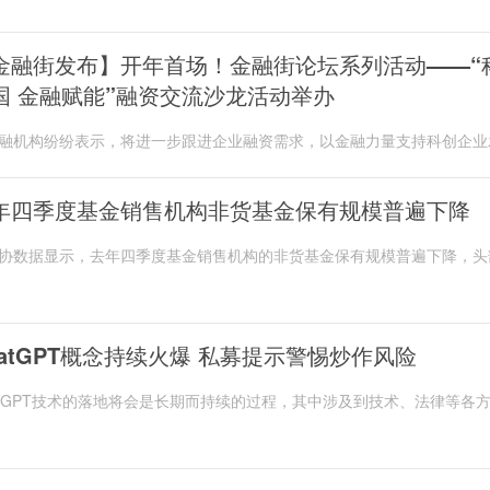
金融街发布】开年首场！金融街论坛系列活动——“
国 金融赋能”融资交流沙龙活动举办
融机构纷纷表示，将进一步跟进企业融资需求，以金融力量支持科创企业
参加活动的某科创企业负责人说，感谢金服局为...
年四季度基金销售机构非货基金保有规模普遍下降
协数据显示，去年四季度基金销售机构的非货基金保有规模普遍下降，头
不例外。蚂蚁基金、招商银行、天天基金的相...
hatGPT概念持续火爆 私募提示警惕炒作风险
atGPT技术的落地将会是长期而持续的过程，其中涉及到技术、法律等各
，短期行情的过度火爆会让板块泡沫破裂的风险...