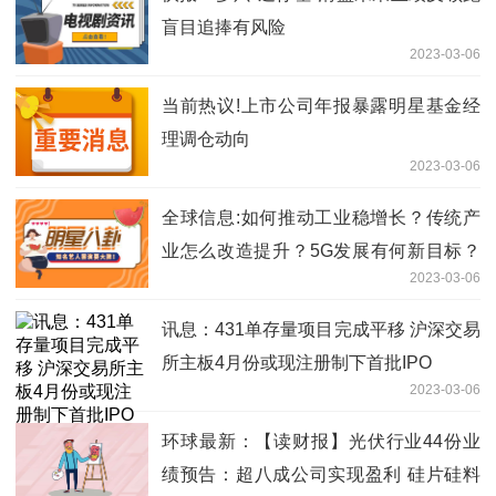
盲目追捧有风险
2023-03-06
当前热议!上市公司年报暴露明星基金经
理调仓动向
2023-03-06
全球信息:如何推动工业稳增长？传统产
业怎么改造提升？5G发展有何新目标？
2023-03-06
——工信部部长金壮龙谈工业和信息化热
点话题
讯息：431单存量项目完成平移 沪深交易
所主板4月份或现注册制下首批IPO
2023-03-06
环球最新：【读财报】光伏行业44份业
绩预告：超八成公司实现盈利 硅片硅料