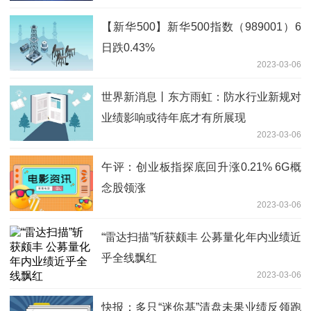
【新华500】新华500指数（989001）6
日跌0.43%
2023-03-06
世界新消息丨东方雨虹：防水行业新规对
业绩影响或待年底才有所展现
2023-03-06
午评：创业板指探底回升涨0.21% 6G概
念股领涨
2023-03-06
“雷达扫描”斩获颇丰 公募量化年内业绩近
乎全线飘红
2023-03-06
快报：多只“迷你基”清盘未果业绩反领跑