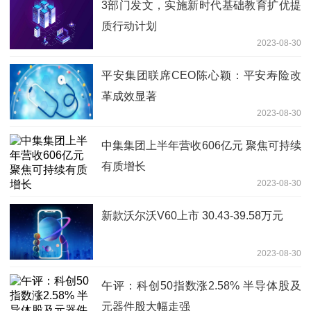
3部门发文，实施新时代基础教育扩优提
质行动计划
2023-08-30
平安集团联席CEO陈心颖：平安寿险改
革成效显著
2023-08-30
中集集团上半年营收606亿元 聚焦可持续
有质增长
2023-08-30
新款沃尔沃V60上市 30.43-39.58万元
2023-08-30
午评：科创50指数涨2.58% 半导体股及
元器件股大幅走强