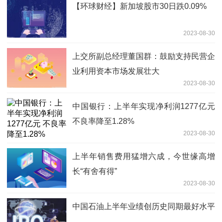
【环球财经】新加坡股市30日跌0.09%
2023-08-30
上交所副总经理董国群：鼓励支持民营企
业利用资本市场发展壮大
2023-08-30
中国银行：上半年实现净利润1277亿元
不良率降至1.28%
2023-08-30
上半年销售费用猛增六成，今世缘高增
长“有舍有得”
2023-08-30
中国石油上半年业绩创历史同期最好水平