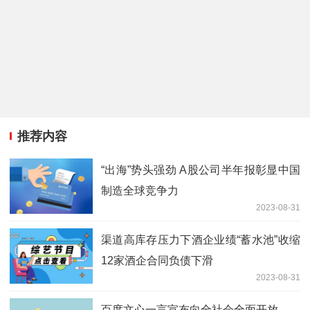
推荐内容
“出海”势头强劲 A股公司半年报彰显中国
制造全球竞争力
2023-08-31
渠道高库存压力下酒企业绩“蓄水池”收缩
12家酒企合同负债下滑
2023-08-31
百度文心一言宣布向全社会全面开放