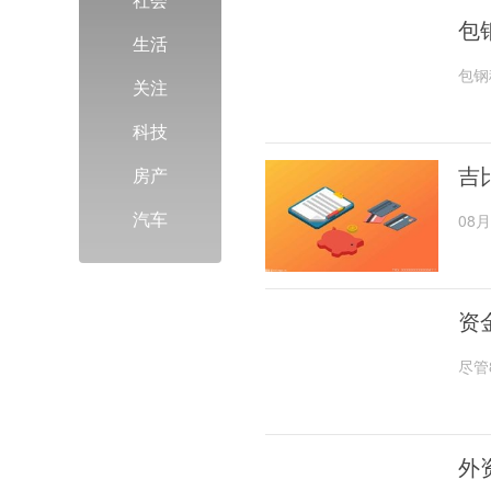
包
生活
包钢
关注
科技
吉
房产
汽车
08
资
尽管
外