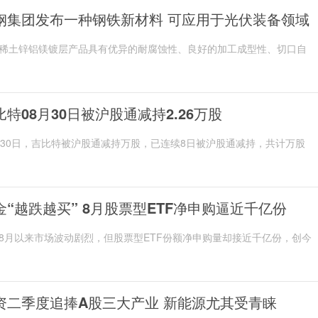
钢集团发布一种钢铁新材料 可应用于光伏装备领域
稀土锌铝镁镀层产品具有优异的耐腐蚀性、良好的加工成型性、切口自
比特08月30日被沪股通减持2.26万股
月30日，吉比特被沪股通减持万股，已连续8日被沪股通减持，共计万股
金“越跌越买” 8月股票型ETF净申购逼近千亿份
8月以来市场波动剧烈，但股票型ETF份额净申购量却接近千亿份，创今
资二季度追捧A股三大产业 新能源尤其受青睐