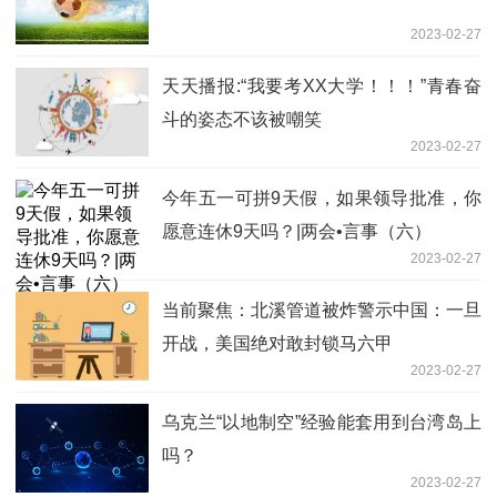
2023-02-27
天天播报:“我要考XX大学！！！”青春奋
斗的姿态不该被嘲笑
2023-02-27
今年五一可拼9天假，如果领导批准，你
愿意连休9天吗？|两会•言事（六）
2023-02-27
当前聚焦：北溪管道被炸警示中国：一旦
开战，美国绝对敢封锁马六甲
2023-02-27
乌克兰“以地制空”经验能套用到台湾岛上
吗？
2023-02-27