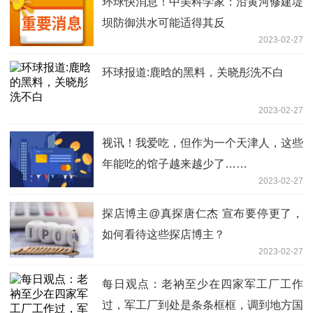
环球快消息！中美科学家：沿黄河修建堤
坝防御洪水可能适得其反
2023-02-27
环球报道:鹿晗的黑料，关晓彤洗不白
2023-02-27
视讯！我爱吃，但作为一个天津人，这些
年能吃的馆子越来越少了……
2023-02-27
探店博主@真探唐仁杰 宣布要停更了，
如何看待这些探店博主？
2023-02-27
每日观点：老衲至少在四家军工厂工作
过，军工厂到处是条条框框，调到地方国