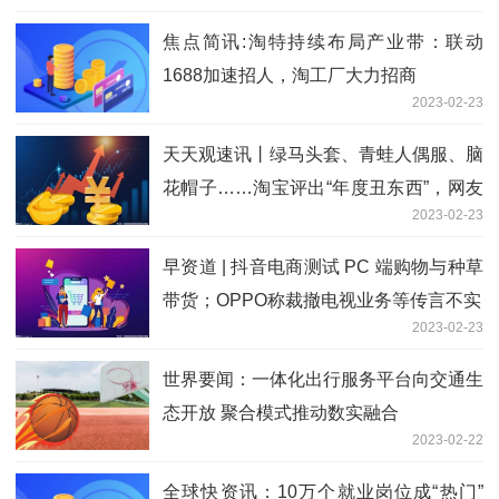
焦点简讯:淘特持续布局产业带：联动
1688加速招人，淘工厂大力招商
2023-02-23
天天观速讯丨绿马头套、青蛙人偶服、脑
花帽子……淘宝评出“年度丑东西”，网友
2023-02-23
被反向种草
早资道 | 抖音电商测试 PC 端购物与种草
带货；OPPO称裁撤电视业务等传言不实
2023-02-23
世界要闻：一体化出行服务平台向交通生
态开放 聚合模式推动数实融合
2023-02-22
全球快资讯：10万个就业岗位成“热门”