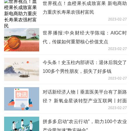
世界视点！血橙果长成致富果 新电商助
力重庆长寿果农强村富民
2023-02-27
世界播报:中央财经大学陈端：AIGC时
代，传媒如何重塑核心价值支点
2023-02-27
今头条！史玉柱内部讲话：退休后我交了
100多个男性朋友，损失了好多钱
2023-02-27
对话新经济人物丨垂直医美平台有了新路
径？ 新氧金星谈转型产业互联网丨封面
2023-02-27
天天见
拼多多启动“农云行动”，助力100个农业
产业带加速“数实融合”