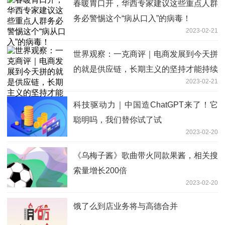
春暖胃口开，华西专家建议这些重点人群
务必警惕这个“病从口入”的病毒！
2023-02-21
世界观察：一克商评｜电商发展到今天拼
的就是供应链，长期主义的坚持才能持续
2023-02-21
进阶
科技驱动力｜中国造ChatGPT来了！它
聪明吗，我们替你试了试
2023-02-20
《乌梅子酱》歌曲带火同款果酱，相关搜
索量增长200倍
2023-02-20
饿了么到店业务将与高德合并