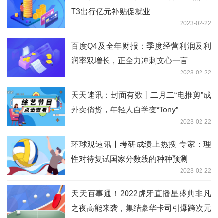
T3出行亿元补贴促就业
2023-02-22
百度Q4及全年财报：季度经营利润及利
润率双增长，正全力冲刺文心一言
2023-02-22
天天速讯：封面有数丨二月二“电推剪”成
外卖俏货，年轻人自学变“Tony”
2023-02-22
环球观速讯丨考研成绩上热搜 专家：理
性对待复试国家分数线的种种预测
2023-02-22
天天百事通！2022虎牙直播星盛典非凡
之夜高能来袭，集结豪华卡司引爆跨次元