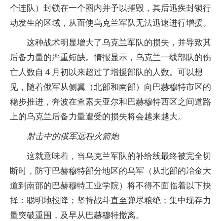
个连队）封锁在一个圈内并予以摧毁，其后迅疾封锁行
动发生的区域，从而使乌克兰军队无法迅速进行增援。
这种战术明显增大了乌克兰军队的损失，并导致其
后备力量的严重短缺。情报显示，乌克兰一线部队的伤
亡人数自４月初以来超过了增援部队的人数。可以想
见，随着俄军从侧翼（北部和南部）向巴赫穆特市区的
稳步推进，奔波在查索夫亚尔和巴赫穆特西区之间道路
上的乌克兰后备力量遭受的损失将会越来越大。
射击中的俄军远程火箭炮
这就意味着，当乌克兰军队的补给线最终被完全切
断时，防守巴赫穆特部分地区的乌军（从北部的冶金大
道到南部的巴赫穆特工业学院）将不得不面临着以下抉
择：聪明地投降；坚持战斗直至弹尽粮绝；集中现存力
量突破重围，及早从巴赫穆特撤离。