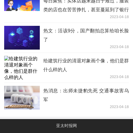
每日聚焦：实体店越来越日子难过，服装
类的店也在苦苦挣扎，甚至蔓延到了银行
2023-04-18
网点、房屋中介
热文：活该9分，国产翻拍总算给咱长脸
了
2023-04-18
给建筑行业的清退对象画个像，他们是群
什么样的人
2023-04-18
热消息：出师未捷豹先死 交通事故害乌
军
2023-04-18
亚太时报网