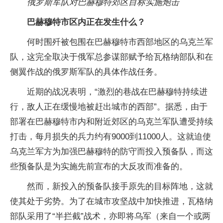
俄罗斯军队对巴赫穆特郊区目标实施炮击
巴赫穆特市区内正在发生什么？
何时围歼被包围在巴赫穆特市西部地区的乌克兰军
队，这完全取决于俄军总参谋部赋予给瓦格纳部队和在
侧翼作战的俄罗斯军队的具体作战任务。
近期的战况表明，“激烈的巷战在巴赫穆特持续进
行，敌人正在缓慢地被赶出城市的西部”。据悉，由于
部署在巴赫穆特市内和附近郊区的乌克兰军队遭受持续
打击，每月损失的兵力约有9000到11000人。这就迫使
乌克兰军方为加强巴赫穆特的防守而投入预备队，而这
些预备队是为实施先前宣布的大反攻而准备的。
然而，新投入的预备队接手原先的目标阵地，这就
使其处于劣势。为了在城市攻坚战中加快推进，瓦格纳
部队采用了“半拦截”战术，亦即将乌军（来自一个或两