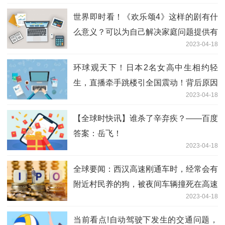
世界即时看！《欢乐颂4》这样的剧有什
么意义？可以为自己解决家庭问题提供有
2023-04-18
效参考
环球观天下！日本2名女高中生相约轻
生，直播牵手跳楼引全国震动！背后原因
2023-04-18
被扒出后网友怒了
【全球时快讯】谁杀了辛弃疾？——百度
答案：岳飞！
2023-04-18
全球要闻：西汉高速刚通车时，经常会有
附近村民养的狗，被夜间车辆撞死在高速
2023-04-18
路上
当前看点!自动驾驶下发生的交通问题，