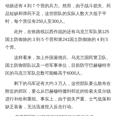
动旅还有４到７个营的兵力。然而，由于战斗损失、药
品短缺和弹药不足，这些部队的实际人数大大低于平
时，每个营仅有250人至300人。
此外，在铁路线以西作战的还有乌克兰军队第125
国土防御旅的３到５个营和第241国土防御旅的４到５
个营。
这样看来，加上外国雇佣兵、乌克兰国民警卫队、
国土防御部队以及一些军事单位，目前防守巴赫穆特市
区的乌克兰军队总数可能略高于6000人。
剩下的乌军还有大约３万人，这些部队要么散布在
附近的郊区，要么从巴赫穆特撤到邻近的恰索夫亚尔镇
进行补给和重组。事实上，由于损失严重、士气低落和
缺乏装备，无法迅速投入反击行动。