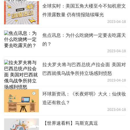
全球实时：美国五角大楼至今不知机密文
件泄露数量 仍有情报陆续曝光
2023-04-18
焦点讯息：为什么吃烧烤一定要去吃露天
的？
2023-04-18
拉夫罗夫将与巴西总统卢拉会面 美国对
巴西就俄乌战争所持立场感到愤怒
2023-04-18
环球新资讯：《长夜烬明》大火：仙侠妆
造还有救么？
2023-04-18
【世界速看料】马斯克真逗