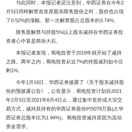
与此同时，本报记者还注意到，华西证券在今年2
月5日同样解禁首发原股东限售股份之时，股价也出现
了0.52%的涨幅。那一次解禁股占总股本的3.74%。
限售股解禁与持股5%以上股东减持在华西证券
投
资
者心中算是两块大石。
本报记者发现，蜀电
投资
于2019年就开始了减持
之路。两年之内，蜀电
投资
从
近
7%的持股减到如今仅
剩1%。
今年1月16日，华西证券披露了《关于股东减持股
份的预披露公告》，公告显示，蜀电
投资
计划自2021
年2月5日至2021年8月4日止，通过集中竞价或大宗交
易方式，减持其持有的华西证券股份约5079万股(占华
西证券总股本比为1.94%)。蜀电
投资
减持原因为流动
资金需求。