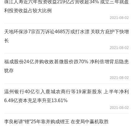
珠江人寿近六年投资收益219亿占营收超34% 成立三年就盈
利投资收益占较大比例
2021-08-02
天地环保涉7宗百万诉讼4685万或打水漂 关联方庇护下快增
长
2021-08-02
福成股份24亿并购收效甚微股价跌70% 净利倍增背后隐患
犹存
2021-08-02
温州银行40亿引入鹿城农商行等19家新股东 上半年净利
6.49亿资本充足率升至13.61%
2021-08-02
李良彬讲“锂”25年靠并购成锂王 在变局中赢机取胜