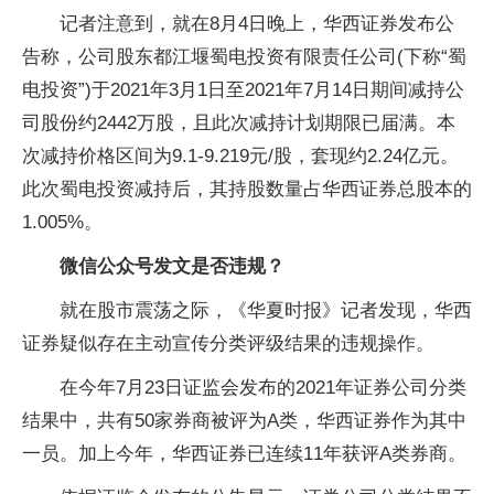
记者注意到，就在8月4日晚上，华西证券发布公
告称，公司股东都江堰蜀电
投资
有限责任公司(下称“蜀
电
投资
”)于2021年3月1日至2021年7月14日期间减持公
司股份约2442万股，且此次减持计划期限已届满。本
次减持价格区间为9.1-9.219元/股，套现约2.24亿元。
此次蜀电
投资
减持后，其持股数量占华西证券总股本的
1.005%。
微信
公众号发文是否
违规
？
就在股市震荡之际，《华夏时报》记者发现，华西
证券疑似存在主动宣传分类评级结果的
违规
操作。
在今年7月23日证监会发布的2021年证券公司分类
结果中，共有50家券商被评为A类，华西证券作为其中
一员。加上今年，华西证券已连续11年获评A类券商。