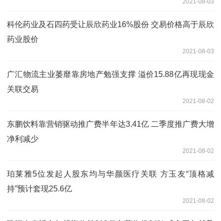
2021-08-03
科伦药业及石四药受让辰欣药业16%股份 交易价格高于辰欣
药业股价
2021-08-03
广汇物流主业萎靡靠房地产勉强支撑 溢价15.88亿再现现金
关联交易
2021-08-02
东鹏饮料靠营销驱动推广费半年达3.41亿 二季度推广费大增
净利减少
2021-08-02
珀莱雅5位发起人股东均与华颜医疗关联 方玉友“顶格减
持”预计套现25.6亿
2021-08-02