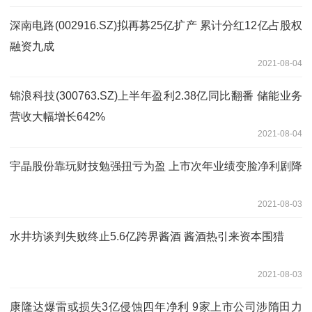
深南电路(002916.SZ)拟再募25亿扩产 累计分红12亿占股权
融资九成
2021-08-04
锦浪科技(300763.SZ)上半年盈利2.38亿同比翻番 储能业务
营收大幅增长642%
2021-08-04
宇晶股份靠玩财技勉强扭亏为盈 上市次年业绩变脸净利剧降
2021-08-03
水井坊谈判失败终止5.6亿跨界酱酒 酱酒热引来资本围猎
2021-08-03
康隆达爆雷或损失3亿侵蚀四年净利 9家上市公司涉隋田力