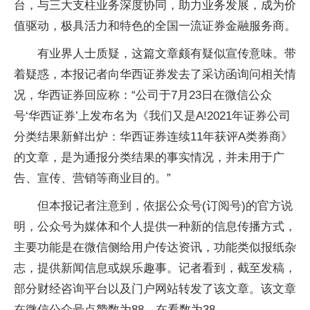
台，与三大支柱业务深度协同，助力业务发展，成为价
值驱动，极具活力和特色的全国一流证券
金融
服务商。
有业界人士质疑，这篇文章颇有疑似宣传意味。带
着疑惑，本报记者向华西证券发去了采访函询问相关情
况，华西证券回应称：“公司于7月23日在
微信
公众
号‘华西证券’上发布名为《我们又是A!2021年证券公司
分类结果新鲜出炉：华西证券连续11年获评A类券商》
的文章，是为通报分类结果的事实情况，并未用于广
告、宣传、营销等商业目的。”
但本报记者注意到，依据公众号(订阅号)的官方说
明，公众号为媒体和个人提供一种新的信息传播方式，
主要功能是在
微信
侧给用户传达资讯，功能类似报纸杂
志，提供新闻信息或娱乐趣事。记者看到，截至发稿，
部分财经咨询
平
台以及门户网站转发了该文章。该文章
在
微信
公众号点赞数为88，在看数为38。